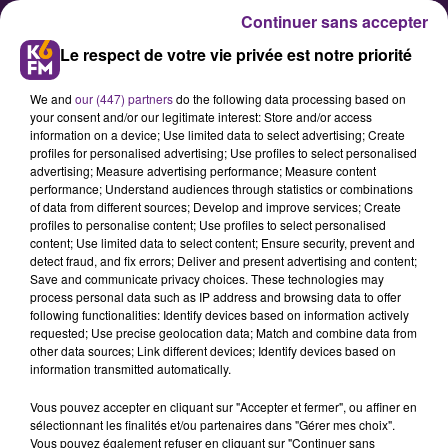
Continuer sans accepter
Le respect de votre vie privée est notre priorité
We and
our (447) partners
do the following data processing based on
your consent and/or our legitimate interest: Store and/or access
information on a device; Use limited data to select advertising; Create
profiles for personalised advertising; Use profiles to select personalised
advertising; Measure advertising performance; Measure content
Six enfants blessés dans un
performance; Understand audiences through statistics or combinations
of data from different sources; Develop and improve services; Create
accident de bus scolaire en Côte
profiles to personalise content; Use profiles to select personalised
d’Or
content; Use limited data to select content; Ensure security, prevent and
detect fraud, and fix errors; Deliver and present advertising and content;
Save and communicate privacy choices. These technologies may
process personal data such as IP address and browsing data to offer
Un accident de bus scolaire s’est
following functionalities: Identify devices based on information actively
produit ce jeudi soir sur la route
requested; Use precise geolocation data; Match and combine data from
other data sources; Link different devices; Identify devices based on
départementale située entre
information transmitted automatically.
Sombernon et St-Seine l’abbaye, à
Vous pouvez accepter en cliquant sur "Accepter et fermer", ou affiner en
une trentaine de kilomètres à
sélectionnant les finalités et/ou partenaires dans "Gérer mes choix".
l’ouest de Dijon. 30 enfants ont été
Vous pouvez également refuser en cliquant sur "Continuer sans