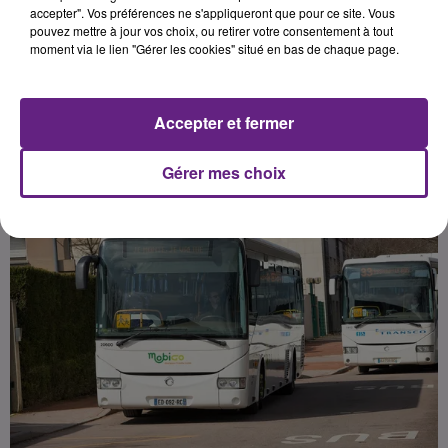
impliqués dans l’accident et six ont
accepter". Vos préférences ne s'appliqueront que pour ce site. Vous
pouvez mettre à jour vos choix, ou retirer votre consentement à tout
été légèrement blessés.
moment via le lien "Gérer les cookies" situé en bas de chaque page.
Publié : 17 novembre 2023 à 8h56 par la rédaction
Accepter et fermer
Gérer mes choix