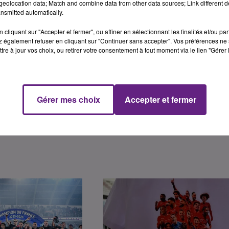
eolocation data; Match and combine data from other data sources; Link different de
nsmitted automatically.
épôt de cookies que vous avez exprimé. Si vous souhaitez
e accord en cliquant sur le bouton ci-dessous.
cliquant sur "Accepter et fermer", ou affiner en sélectionnant les finalités et/ou pa
 également refuser en cliquant sur "Continuer sans accepter". Vos préférences ne 
her l'élément
tre à jour vos choix, ou retirer votre consentement à tout moment via le lien "Gérer 
Gérer mes choix
Accepter et fermer