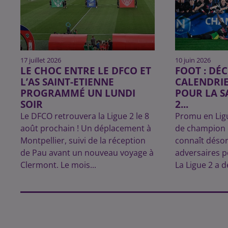
17 juillet 2026
10 juin 2026
LE CHOC ENTRE LE DFCO ET
FOOT : DÉ
L’AS SAINT-ETIENNE
CALENDRI
PROGRAMMÉ UN LUNDI
POUR LA S
SOIR
2...
Le DFCO retrouvera la Ligue 2 le 8
Promu en Ligu
août prochain ! Un déplacement à
de champion 
Montpellier, suivi de la réception
connaît déso
de Pau avant un nouveau voyage à
adversaires po
Clermont. Le mois...
La Ligue 2 a dé