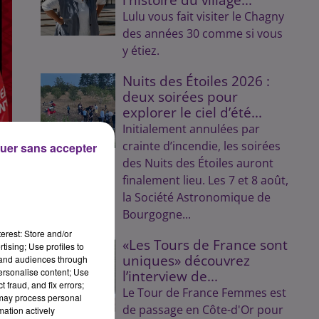
Lulu vous fait visiter le Chagny
des années 30 comme si vous
y étiez.
Nuits des Étoiles 2026 :
deux soirées pour
explorer le ciel d’été...
Initialement annulées par
crainte d’incendie, les soirées
uer sans accepter
des Nuits des Étoiles auront
finalement lieu. Les 7 et 8 août,
la Société Astronomique de
Bourgogne...
erest: Store and/or
«Les Tours de France sont
tising; Use profiles to
uniques» découvrez
tand audiences through
personalise content; Use
l’interview de...
 fraud, and fix errors;
Le Tour de France Femmes est
 may process personal
de passage en Côte-d'Or pour
mation actively