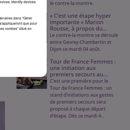
vices; Identify devices
le contre-la-montre.
« C’est une étape hyper
rtenaires dans "Gérer
importante » Marion
s'appliqueront que pour
Rousse, à propos du...
les cookies" situé en
Le contre-la-montre se déroule
entre Gevrey-Chambertin et
Dijon ce mardi 04 août.
Tour de France Femmes :
une initiation aux
premiers secours au...
C’est une première pour le
Tour de France Femmes : un
stand d’initiations aux gestes
de premiers secours sera
proposé à chaque départ
d’étape. Dès ce mardi 4...