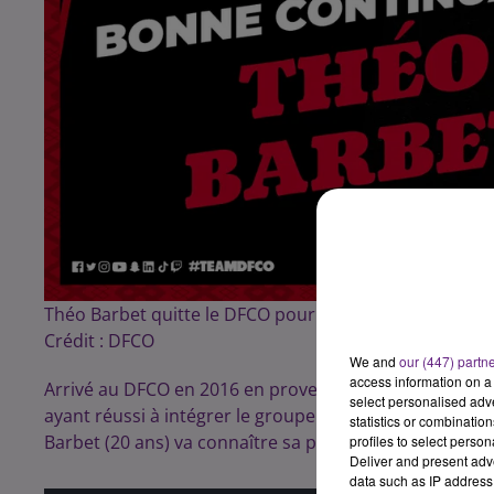
Théo Barbet quitte le DFCO pour la Croatie
Crédit :
DFCO
We and
our (447) partn
access information on a 
Arrivé au DFCO en 2016 en provenance du club de HL2S,
select personalised ad
ayant réussi à intégrer le groupe professionnel. Prêté
statistics or combinatio
Barbet (20 ans) va connaître sa première expérience à
profiles to select person
Deliver and present adv
data such as IP address 