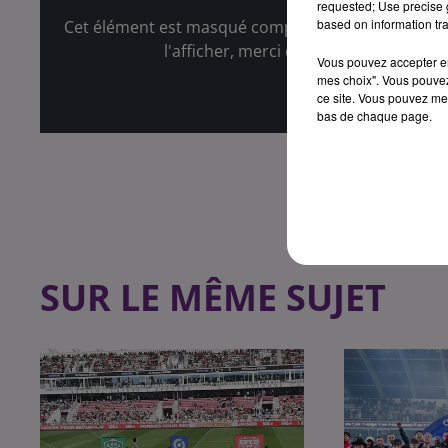
requested; Use precise g
based on information tra
Cet élément est masqué compte-tenu du refus du d
l'afficher, merci de nous donner votr
Vous pouvez accepter en 
mes choix". Vous pouvez
Affic
ce site. Vous pouvez met
bas de chaque page.
SUR LE MÊME SUJET