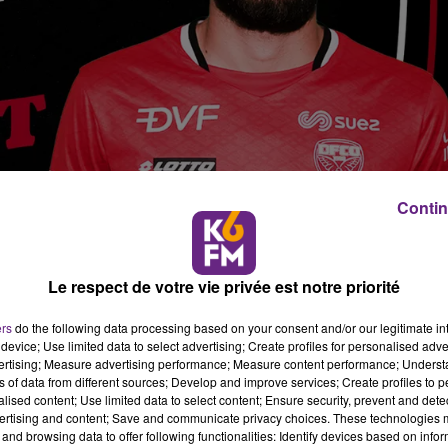
Contin
Le respect de votre vie privée est notre priorité
ers
do the following data processing based on your consent and/or our legitimate int
device; Use limited data to select advertising; Create profiles for personalised adver
 le natif de Mâcon fait partie des joueurs formés au club
vertising; Measure advertising performance; Measure content performance; Unders
 la saison dernière au FC Bastia-Borgo pour s’aguerrir, Théo
ns of data from different sources; Develop and improve services; Create profiles to 
 l’étranger, au Lokomotiva Zagreb (D1 croate).
alised content; Use limited data to select content; Ensure security, prevent and detect
ertising and content; Save and communicate privacy choices. These technologies
and browsing data to offer following functionalities: Identify devices based on infor