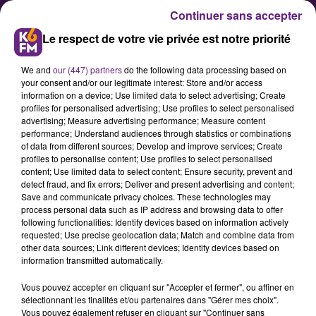
Continuer sans accepter
Le respect de votre vie privée est notre priorité
We and
our (447) partners
do the following data processing based on
your consent and/or our legitimate interest: Store and/or access
information on a device; Use limited data to select advertising; Create
profiles for personalised advertising; Use profiles to select personalised
advertising; Measure advertising performance; Measure content
Trafic très perturbé ce jeudi sur
performance; Understand audiences through statistics or combinations
of data from different sources; Develop and improve services; Create
les rails
profiles to personalise content; Use profiles to select personalised
content; Use limited data to select content; Ensure security, prevent and
detect fraud, and fix errors; Deliver and present advertising and content;
En raison de la nouvelle journée de
Save and communicate privacy choices. These technologies may
process personal data such as IP address and browsing data to offer
mobilisation contre la réforme des
following functionalities: Identify devices based on information actively
retraites, le trafic sera très
requested; Use precise geolocation data; Match and combine data from
other data sources; Link different devices; Identify devices based on
perturbé ce jeudi à la SNCF en
information transmitted automatically.
Bourgogne-Franche-Comté.
Vous pouvez accepter en cliquant sur "Accepter et fermer", ou affiner en
sélectionnant les finalités et/ou partenaires dans "Gérer mes choix".
Vous pouvez également refuser en cliquant sur "Continuer sans