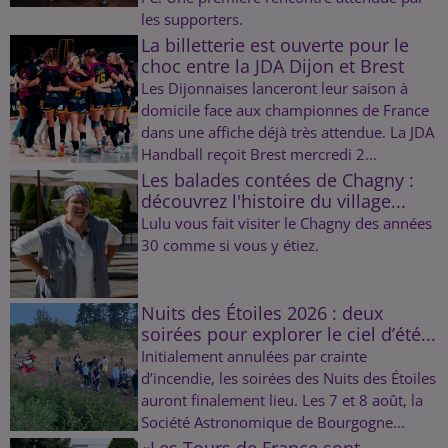
les supporters.
La billetterie est ouverte pour le
choc entre la JDA Dijon et Brest
Les Dijonnaises lanceront leur saison à
domicile face aux championnes de France
dans une affiche déjà très attendue. La JDA
Handball reçoit Brest mercredi 2...
Les balades contées de Chagny :
découvrez l'histoire du village...
Lulu vous fait visiter le Chagny des années
30 comme si vous y étiez.
Nuits des Étoiles 2026 : deux
soirées pour explorer le ciel d’été...
Initialement annulées par crainte
d’incendie, les soirées des Nuits des Étoiles
auront finalement lieu. Les 7 et 8 août, la
Société Astronomique de Bourgogne...
«Les Tours de France sont