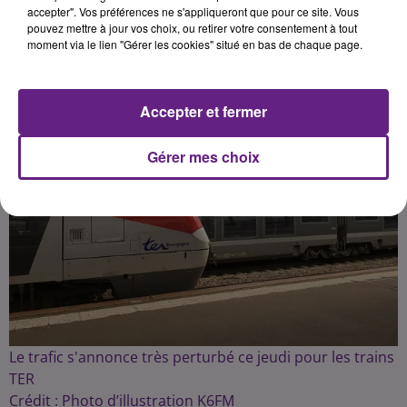
Publié : 22 mars 2023 à 19h07 par la rédaction
accepter". Vos préférences ne s'appliqueront que pour ce site. Vous
pouvez mettre à jour vos choix, ou retirer votre consentement à tout
moment via le lien "Gérer les cookies" situé en bas de chaque page.
Accepter et fermer
Gérer mes choix
Le trafic s'annonce très perturbé ce jeudi pour les trains
TER
Crédit :
Photo d’illustration K6FM