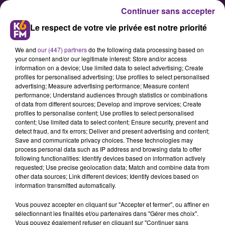
Continuer sans accepter
Le respect de votre vie privée est notre priorité
We and
our (447) partners
do the following data processing based on
your consent and/or our legitimate interest: Store and/or access
information on a device; Use limited data to select advertising; Create
profiles for personalised advertising; Use profiles to select personalised
advertising; Measure advertising performance; Measure content
Un dernier hommage à l'ami
performance; Understand audiences through statistics or combinations
of data from different sources; Develop and improve services; Create
Pierre Doucet, disparu à l’âge de
profiles to personalise content; Use profiles to select personalised
56 ans.
content; Use limited data to select content; Ensure security, prevent and
detect fraud, and fix errors; Deliver and present advertising and content;
Save and communicate privacy choices. These technologies may
process personal data such as IP address and browsing data to offer
Son décès, survenu le 20 février
following functionalities: Identify devices based on information actively
après un long combat contre la
requested; Use precise geolocation data; Match and combine data from
other data sources; Link different devices; Identify devices based on
maladie, avait suscité une vive
information transmitted automatically.
émotion.
Vous pouvez accepter en cliquant sur "Accepter et fermer", ou affiner en
sélectionnant les finalités et/ou partenaires dans "Gérer mes choix".
Vous pouvez également refuser en cliquant sur "Continuer sans