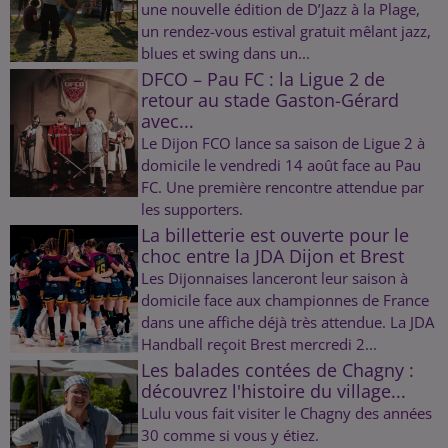
une nouvelle édition de D’Jazz à la Plage,
un rendez-vous estival gratuit mêlant jazz,
blues et swing dans un...
DFCO – Pau FC : la Ligue 2 de
retour au stade Gaston-Gérard
avec...
Le Dijon FCO lance sa saison de Ligue 2 à
domicile le vendredi 14 août face au Pau
FC. Une première rencontre attendue par
les supporters.
La billetterie est ouverte pour le
choc entre la JDA Dijon et Brest
Les Dijonnaises lanceront leur saison à
domicile face aux championnes de France
dans une affiche déjà très attendue. La JDA
Handball reçoit Brest mercredi 2...
Les balades contées de Chagny :
découvrez l'histoire du village...
Lulu vous fait visiter le Chagny des années
30 comme si vous y étiez.