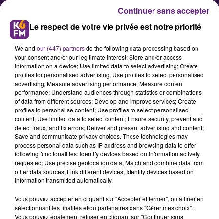
Continuer sans accepter
Le respect de votre vie privée est notre priorité
We and
our (447) partners
do the following data processing based on
your consent and/or our legitimate interest: Store and/or access
information on a device; Use limited data to select advertising; Create
profiles for personalised advertising; Use profiles to select personalised
advertising; Measure advertising performance; Measure content
Un marché de Noël solidaire sur
performance; Understand audiences through statistics or combinations
of data from different sources; Develop and improve services; Create
le campus de Dijon
profiles to personalise content; Use profiles to select personalised
content; Use limited data to select content; Ensure security, prevent and
detect fraud, and fix errors; Deliver and present advertising and content;
Le Crous de Bourgogne-Franche-
Save and communicate privacy choices. These technologies may
process personal data such as IP address and browsing data to offer
Comté ouvre ce lundi le premier
following functionalities: Identify devices based on information actively
marché de Noël du campus
requested; Use precise geolocation data; Match and combine data from
other data sources; Link different devices; Identify devices based on
universitaire de Dijon sur le parvis
information transmitted automatically.
du Resto U’ Montmuzard.
Vous pouvez accepter en cliquant sur "Accepter et fermer", ou affiner en
sélectionnant les finalités et/ou partenaires dans "Gérer mes choix".
Vous pouvez également refuser en cliquant sur "Continuer sans