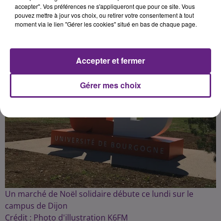
Publié : 16 décembre 2024 à 8h58 par la rédaction
accepter". Vos préférences ne s'appliqueront que pour ce site. Vous
pouvez mettre à jour vos choix, ou retirer votre consentement à tout
moment via le lien "Gérer les cookies" situé en bas de chaque page.
Accepter et fermer
Gérer mes choix
Un marché de Noël solidaire débute ce lundi sur le
campus de Dijon
Crédit :
Photo d'illustration K6FM