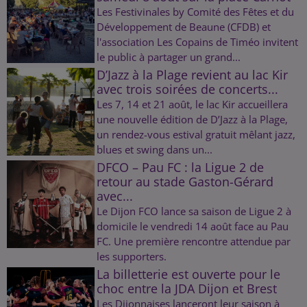
Les Festivinales by Comité des Fêtes et du
Développement de Beaune (CFDB) et
l'association Les Copains de Timéo invitent
le public à partager un grand...
D’Jazz à la Plage revient au lac Kir
avec trois soirées de concerts...
Les 7, 14 et 21 août, le lac Kir accueillera
une nouvelle édition de D’Jazz à la Plage,
un rendez-vous estival gratuit mêlant jazz,
blues et swing dans un...
DFCO – Pau FC : la Ligue 2 de
retour au stade Gaston-Gérard
avec...
Le Dijon FCO lance sa saison de Ligue 2 à
domicile le vendredi 14 août face au Pau
FC. Une première rencontre attendue par
les supporters.
La billetterie est ouverte pour le
choc entre la JDA Dijon et Brest
Les Dijonnaises lanceront leur saison à