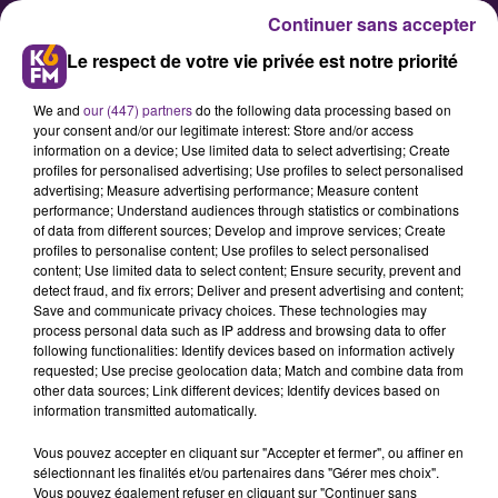
Continuer sans accepter
Le respect de votre vie privée est notre priorité
We and
our (447) partners
do the following data processing based on
your consent and/or our legitimate interest: Store and/or access
information on a device; Use limited data to select advertising; Create
profiles for personalised advertising; Use profiles to select personalised
advertising; Measure advertising performance; Measure content
Un « parcours gourmand » à
performance; Understand audiences through statistics or combinations
of data from different sources; Develop and improve services; Create
Dijon le week-end prochain
profiles to personalise content; Use profiles to select personalised
content; Use limited data to select content; Ensure security, prevent and
detect fraud, and fix errors; Deliver and present advertising and content;
La fédération Shop In Dijon et ses
Save and communicate privacy choices. These technologies may
process personal data such as IP address and browsing data to offer
commerçants renouvellent leur
following functionalities: Identify devices based on information actively
parcours gourmand avec plein de
requested; Use precise geolocation data; Match and combine data from
other data sources; Link different devices; Identify devices based on
nouveautés pour cette édition
information transmitted automatically.
2025. L’occasion de partir à la
Vous pouvez accepter en cliquant sur "Accepter et fermer", ou affiner en
découverte du savoir-faire et du
sélectionnant les finalités et/ou partenaires dans "Gérer mes choix".
patrimoine gastronomique local.
Vous pouvez également refuser en cliquant sur "Continuer sans