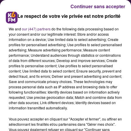
Continuer sans accepter
Le respect de votre vie privée est notre priorité
We and
our (447) partners
do the following data processing based on
your consent and/or our legitimate interest: Store and/or access
information on a device; Use limited data to select advertising; Create
profiles for personalised advertising; Use profiles to select personalised
advertising; Measure advertising performance; Measure content
Un partenariat entre EDF et la
performance; Understand audiences through statistics or combinations
of data from different sources; Develop and improve services; Create
ligue contre le cancer
profiles to personalise content; Use profiles to select personalised
content; Use limited data to select content; Ensure security, prevent and
detect fraud, and fix errors; Deliver and present advertising and content;
Dominique Bucquet, la présidente
Save and communicate privacy choices. These technologies may
process personal data such as IP address and browsing data to offer
du comité de Côte-d’Or de la ligue
following functionalities: Identify devices based on information actively
contre le cancer, et Carmen Munoz-
requested; Use precise geolocation data; Match and combine data from
other data sources; Link different devices; Identify devices based on
Dormoy, directrice à l’action
information transmitted automatically.
régionale d’EDF en Bourgogne-
Vous pouvez accepter en cliquant sur "Accepter et fermer", ou affiner en
Franche-Comté, ont matérialisé le 9
sélectionnant les finalités et/ou partenaires dans "Gérer mes choix".
janvier dernier un partenariat par
Vous pouvez également refuser en cliquant sur "Continuer sans