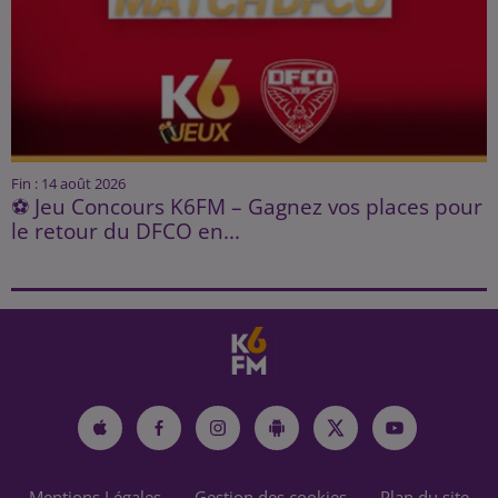
Fin : 14 août 2026
⚽ Jeu Concours K6FM – Gagnez vos places pour
le retour du DFCO en...
Mentions Légales
Gestion des cookies
Plan du site