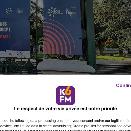
rcy, à Dijon
Contin
ques de Tokyo. À cette date, la Ville de Dijon présentera so
Le respect de votre vie privée est notre priorité
di, de 18h à 22h, la cérémonie d’ouverture des JO sera
s Dijonnais pourront découvrir et pratiquer des disciplines
ers
do the following data processing based on your consent and/or our legitimate int
basket ou encore le football fauteuil. Des stands dédiés à la
device; Use limited data to select advertising; Create profiles for personalised adver
vertising; Measure advertising performance; Measure content performance; Unders