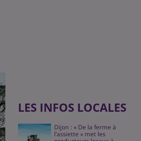
LES INFOS LOCALES
Dijon : « De la ferme à
l’assiette » met les
producteurs locaux à...