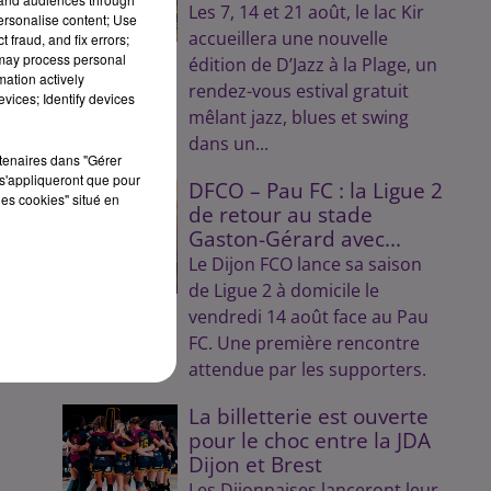
Les 7, 14 et 21 août, le lac Kir
personalise content; Use
accueillera une nouvelle
 fraud, and fix errors;
 may process personal
édition de D’Jazz à la Plage, un
mation actively
rendez-vous estival gratuit
vices; Identify devices
mêlant jazz, blues et swing
dans un...
rtenaires dans "Gérer
s'appliqueront que pour
DFCO – Pau FC : la Ligue 2
les cookies" situé en
de retour au stade
Gaston-Gérard avec...
Le Dijon FCO lance sa saison
de Ligue 2 à domicile le
vendredi 14 août face au Pau
FC. Une première rencontre
attendue par les supporters.
La billetterie est ouverte
pour le choc entre la JDA
Dijon et Brest
Les Dijonnaises lanceront leur