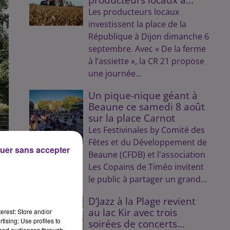
Les producteurs locaux
investissent la place de la
République à Dijon dimanche 6
septembre. Avec « De la ferme
à l’assiette », la CR 21 propose
une journée...
Un pique-nique géant à
Beaune ce samedi 8 août
sur la place Carnot
Les Festivinales by Comité des
Fêtes et du Développement de
uer sans accepter
Beaune (CFDB) et l'association
Les Copains de Timéo invitent
le public à partager un grand...
n
D’Jazz à la Plage revient
au lac Kir avec trois
erest: Store and/or
tising; Use profiles to
soirées de concerts...
tand audiences through