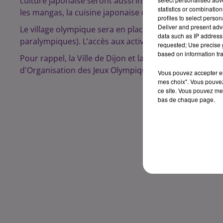
culture japonaise seront aussi installés. Ils seront t
statistics or combinatio
les mangas, la cuisine japonaise ou encore les arts ma
profiles to select person
Deliver and present adv
Le village olympique sera en place du 23 juillet au 8 a
data such as IP address 
paralympiques). L’accès aux activités sera libre de 17h
requested; Use precise g
based on information tra
Pour rappel, la Ville de Dijon et la métropole possède 
d'Organisation des Jeux Olympiques.
Vous pouvez accepter en 
mes choix". Vous pouvez
ce site. Vous pouvez met
bas de chaque page.