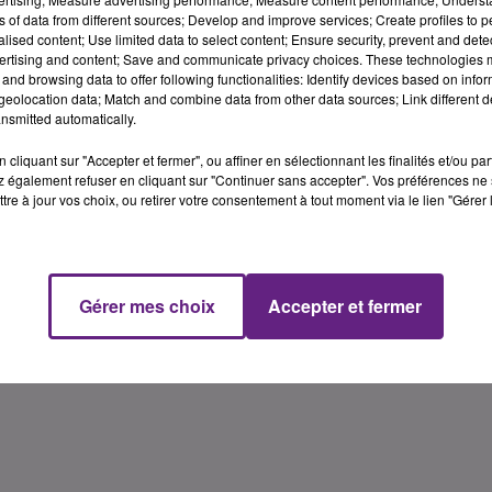
enus par des associations locales et proposeront de découvrir
ns of data from different sources; Develop and improve services; Create profiles to 
rtiaux et floraux.
alised content; Use limited data to select content; Ensure security, prevent and detect
ertising and content; Save and communicate privacy choices. These technologies
oût et du 24 août au 5 septembre (pour les jeux
and browsing data to offer following functionalities: Identify devices based on infor
30 à 20h.
eolocation data; Match and combine data from other data sources; Link different de
nsmitted automatically.
le label Terre de Jeux 2024, attribué par le Comité
cliquant sur "Accepter et fermer", ou affiner en sélectionnant les finalités et/ou pa
 également refuser en cliquant sur "Continuer sans accepter". Vos préférences ne 
tre à jour vos choix, ou retirer votre consentement à tout moment via le lien "Gérer 
Gérer mes choix
Accepter et fermer