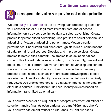
Continuer sans accepter
Le respect de votre vie privée est notre priorité
We and
our (447) partners
do the following data processing based on
your consent and/or our legitimate interest: Store and/or access
information on a device; Use limited data to select advertising; Create
profiles for personalised advertising; Use profiles to select personalised
advertising; Measure advertising performance; Measure content
Une nouvelle activité pour le
performance; Understand audiences through statistics or combinations
of data from different sources; Develop and improve services; Create
groupe SEB à Is-sur-Tille
profiles to personalise content; Use profiles to select personalised
content; Use limited data to select content; Ensure security, prevent and
detect fraud, and fix errors; Deliver and present advertising and content;
Thierry de La Tour d’Artaise, le
Save and communicate privacy choices. These technologies may
process personal data such as IP address and browsing data to offer
président du groupe SEB, a dévoilé
following functionalities: Identify devices based on information actively
ce vendredi la nouvelle activité de
requested; Use precise geolocation data; Match and combine data from
other data sources; Link different devices; Identify devices based on
reconditionnement du groupe à Is-
information transmitted automatically.
sur-Tille, en présence d’élus et de
Vous pouvez accepter en cliquant sur "Accepter et fermer", ou affiner en
partenaires locaux.
sélectionnant les finalités et/ou partenaires dans "Gérer mes choix".
Vous pouvez également refuser en cliquant sur "Continuer sans