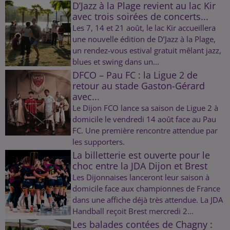
D’Jazz à la Plage revient au lac Kir
avec trois soirées de concerts...
Les 7, 14 et 21 août, le lac Kir accueillera
une nouvelle édition de D’Jazz à la Plage,
un rendez-vous estival gratuit mêlant jazz,
blues et swing dans un...
DFCO – Pau FC : la Ligue 2 de
retour au stade Gaston-Gérard
avec...
Le Dijon FCO lance sa saison de Ligue 2 à
domicile le vendredi 14 août face au Pau
FC. Une première rencontre attendue par
les supporters.
La billetterie est ouverte pour le
choc entre la JDA Dijon et Brest
Les Dijonnaises lanceront leur saison à
domicile face aux championnes de France
dans une affiche déjà très attendue. La JDA
Handball reçoit Brest mercredi 2...
Les balades contées de Chagny :