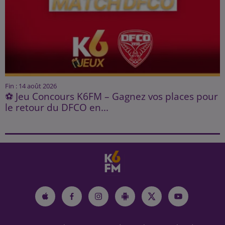
Fin : 14 août 2026
⚽ Jeu Concours K6FM – Gagnez vos places pour
le retour du DFCO en...