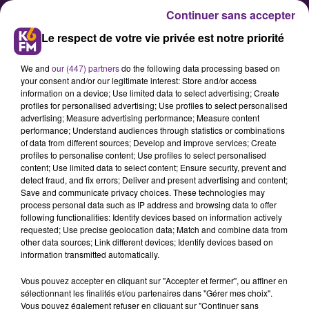
Continuer sans accepter
Le respect de votre vie privée est notre priorité
We and
our (447) partners
do the following data processing based on
your consent and/or our legitimate interest: Store and/or access
information on a device; Use limited data to select advertising; Create
profiles for personalised advertising; Use profiles to select personalised
advertising; Measure advertising performance; Measure content
Victoire du RN, dissolution de
performance; Understand audiences through statistics or combinations
of data from different sources; Develop and improve services; Create
l’assemblée : les réactions en
profiles to personalise content; Use profiles to select personalised
Côte d’Or
content; Use limited data to select content; Ensure security, prevent and
detect fraud, and fix errors; Deliver and present advertising and content;
Save and communicate privacy choices. These technologies may
process personal data such as IP address and browsing data to offer
Comme annoncé par les sondages,
following functionalities: Identify devices based on information actively
le Rassemblement National est
requested; Use precise geolocation data; Match and combine data from
other data sources; Link different devices; Identify devices based on
arrivé en tête ce dimanche des
information transmitted automatically.
élections européennes et le parti
Vous pouvez accepter en cliquant sur "Accepter et fermer", ou affiner en
d’Emmanuel Macron a subi une
sélectionnant les finalités et/ou partenaires dans "Gérer mes choix".
défaite. Le président de la
Vous pouvez également refuser en cliquant sur "Continuer sans