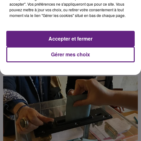
République a annoncé la
accepter". Vos préférences ne s'appliqueront que pour ce site. Vous
pouvez mettre à jour vos choix, ou retirer votre consentement à tout
dissolution de l’assemblée
moment via le lien "Gérer les cookies" situé en bas de chaque page.
nationale et les principaux élus de
la Côte d’Or n’ont pas tardé à réagir
suite à ces événements.
Accepter et fermer
Gérer mes choix
Publié : 10 juin 2024 à 8h58 par Fabrice Aubry