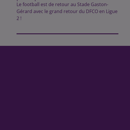
Le football est de retour au Stade Gaston-
Gérard avec le grand retour du DFCO en Ligue
2 !