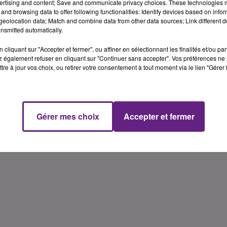
ertising and content; Save and communicate privacy choices. These technologies
and browsing data to offer following functionalities: Identify devices based on infor
eolocation data; Match and combine data from other data sources; Link different de
nsmitted automatically.
cliquant sur "Accepter et fermer", ou affiner en sélectionnant les finalités et/ou pa
 également refuser en cliquant sur "Continuer sans accepter". Vos préférences ne 
tre à jour vos choix, ou retirer votre consentement à tout moment via le lien "Gérer 
Gérer mes choix
Accepter et fermer