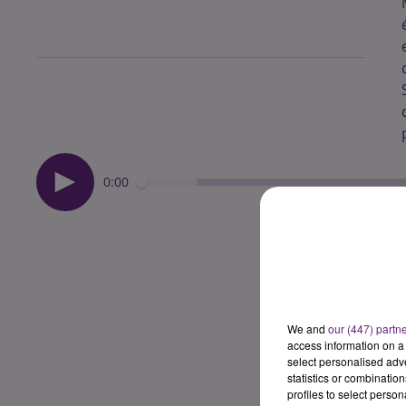
0:00
We and
our (447) partn
access information on a 
select personalised ad
statistics or combinatio
profiles to select person