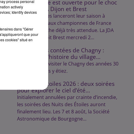
La billetterie est ouverte pour le choc
 may process personal
mation actively
entre la JDA Dijon et Brest
vices; Identify devices
Les Dijonnaises lanceront leur saison à
domicile face aux championnes de France
rtenaires dans "Gérer
dans une affiche déjà très attendue. La JDA
s'appliqueront que pour
Handball reçoit Brest mercredi 2...
les cookies" situé en
Les balades contées de Chagny :
découvrez l'histoire du village...
Lulu vous fait visiter le Chagny des années 30
comme si vous y étiez.
Nuits des Étoiles 2026 : deux soirées
pour explorer le ciel d’été...
Initialement annulées par crainte d’incendie,
les soirées des Nuits des Étoiles auront
finalement lieu. Les 7 et 8 août, la Société
Astronomique de Bourgogne...