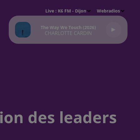
Live :
K6 FM - Dijon
Webradios
The Way We Touch (2026)
CHARLOTTE CARDIN
on des leaders