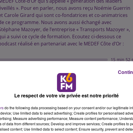
MEDEF Côte-d’Or qui s’appelle « génération des leaders
éveillés ». Pour en parler, nous avons reçu Noémie Guerrin
et Carole Girard qui sont co-fondatrices et co-animatrices
de ce programme. Nous avons aussi échangé avec
Stéphane Mazoyer, de l’entreprise « Transports Mazoyer »,
qui a suivi ce cycle de formation. Ecoutez ci-dessous ce
podcast réalisé en partenariat avec le MEDEF Côte d’Or :
15 min 52 
Contin
Le respect de votre vie privée est notre priorité
ers
do the following data processing based on your consent and/or our legitimate int
device; Use limited data to select advertising; Create profiles for personalised adver
vertising; Measure advertising performance; Measure content performance; Unders
ns of data from different sources; Develop and improve services; Create profiles to 
alised content; Use limited data to select content; Ensure security, prevent and detect