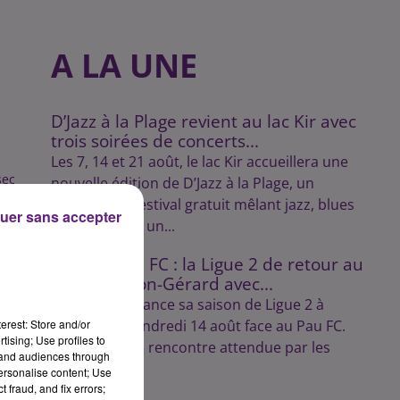
A LA UNE
D’Jazz à la Plage revient au lac Kir avec
trois soirées de concerts...
Les 7, 14 et 21 août, le lac Kir accueillera une
sec
nouvelle édition de D’Jazz à la Plage, un
rendez-vous estival gratuit mêlant jazz, blues
uer sans accepter
et swing dans un...
DFCO – Pau FC : la Ligue 2 de retour au
stade Gaston-Gérard avec...
Le Dijon FCO lance sa saison de Ligue 2 à
erest: Store and/or
domicile le vendredi 14 août face au Pau FC.
tising; Use profiles to
Une première rencontre attendue par les
tand audiences through
supporters.
personalise content; Use
 fraud, and fix errors;