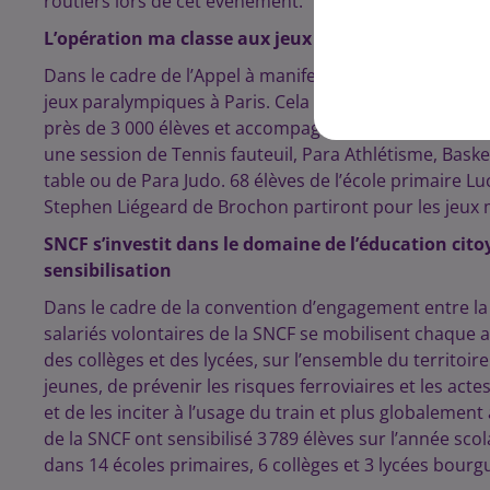
routiers lors de cet évènement.
L’opération ma classe aux jeux dans l’académie de 
Dans le cadre de l’Appel à manifestation d’intérêts, 5
jeux paralympiques à Paris. Cela concerne 24 écoles, 21
près de 3 000 élèves et accompagnateurs. En déplacemen
une session de Tennis fauteuil, Para Athlétisme, Basket
table ou de Para Judo. 68 élèves de l’école primaire L
Stephen Liégeard de Brochon partiront pour les jeux 
SNCF s’investit dans le domaine de l’éducation ci
sensibilisation
Dans le cadre de la convention d’engagement entre la S
salariés volontaires de la SNCF se mobilisent chaque 
des collèges et des lycées, sur l’ensemble du territoir
jeunes, de prévenir les risques ferroviaires et les acte
et de les inciter à l’usage du train et plus globalemen
de la SNCF ont sensibilisé 3 789 élèves sur l’année scol
dans 14 écoles primaires, 6 collèges et 3 lycées bour