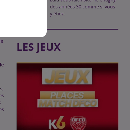
des années 30 comme si vous
y étiez.
e
à
de
LES JEUX
de
s,
es
s
es