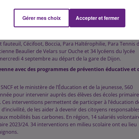
Dijon
Gérer mes choix
Accepter et fermer
7 établissements de l’académie de Dijon se déplaceront aux
 collèges, 10 lycées, 1 EREA, 1 IME pour un effectif global d
t à la journée, ils assisteront, selon les établissements, 
 fauteuil, Cécifoot, Boccia, Para Haltérophilie, Para Tennis 
ucienne Beaulier de Velars sur Ouche et 34 lycéens du lycée
mercredi 4 septembre au départ de la gare de Dijon.
toyenne avec des programmes de prévention éducative et 
NCF et le ministère de l’Éducation et de la jeunesse, 560
année pour intervenir auprès des élèves des écoles primaire
e. Ces interventions permettent de participer à l’éducation d
s d’incivilité, de les aider à devenir des citoyens responsable
t aux mobilités bas carbones. En région, 14 salariés volontair
aire 2023/24. 34 interventions en milieu scolaire ont eu lieu
guignons.