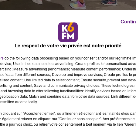
Contin
e de Dijon
Le respect de votre vie privée est notre priorité
 programme de billetterie populaire de l’État « Ma classe a
ers
do the following data processing based on your consent and/or our legitimate int
mté issus de 70 établissements différents (école primaire,
device; Use limited data to select advertising; Create profiles for personalised adver
s ferroviaires, dont près de 800 qui gouteront au confort de
vertising; Measure advertising performance; Measure content performance; Unders
 par le conseil régional.
ns of data from different sources; Develop and improve services; Create profiles to 
alised content; Use limited data to select content; Ensure security, prevent and detect
ue 2 gares d’Ile de France accueilleront et guideront ces 75
ertising and content; Save and communicate privacy choices. These technologies
and browsing data to offer following functionalities: Identify devices based on infor
ire. Pour l’occasion, les capacités de places assises et les
eolocation data; Match and combine data from other data sources; Link different de
ainsi que les équipes de personnels d’accueil en gares. Le
nsmitted automatically.
ette sortie scolaire historique, à la fois dans la découvert
cliquant sur "Accepter et fermer", ou affiner en sélectionnant les finalités et/ou pa
nt ferroviaire. Ces TRAINS Mobigo, TGV et Intercités
 également refuser en cliquant sur "Continuer sans accepter". Vos préférences ne 
de, et respectueuse de l’environnement. En choisissant ce
tre à jour vos choix, ou retirer votre consentement à tout moment via le lien "Gérer 
la réduction des émissions de CO2 et à la diminution des f