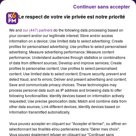
Continuer sans accepter
Le respect de votre vie privée est notre priorité
We and
our (447) partners
do the following data processing based on
your consent and/or our legitimate interest: Store and/or access
information on a device; Use limited data to select advertising; Create
profiles for personalised advertising; Use profiles to select personalised
advertising; Measure advertising performance; Measure content
18 joueurs dijonnais
performance; Understand audiences through statistics or combinations
of data from different sources; Develop and improve services; Create
sélectionnés pour DFCO - Ajaccio
profiles to personalise content; Use profiles to select personalised
content; Use limited data to select content; Ensure security, prevent and
detect fraud, and fix errors; Deliver and present advertising and content;
Pour la réception de l'AC Ajaccio au
Save and communicate privacy choices. These technologies may
process personal data such as IP address and browsing data to offer
stade Gaston-Gérard ce samedi à
following functionalities: Identify devices based on information actively
19h dans le cadre de la 33eme
requested; Use precise geolocation data; Match and combine data from
other data sources; Link different devices; Identify devices based on
journée de Ligue 2, Patrice Garande
information transmitted automatically.
et son staff ont convoqué un
Vous pouvez accepter en cliquant sur "Accepter et fermer", ou affiner en
groupe de 18 joueurs.
sélectionnant les finalités et/ou partenaires dans "Gérer mes choix".
Vous pouvez également refuser en cliquant sur "Continuer sans