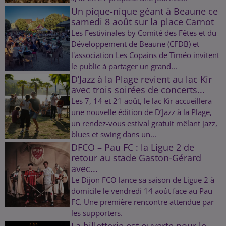
Un pique-nique géant à Beaune ce
samedi 8 août sur la place Carnot
Les Festivinales by Comité des Fêtes et du
Développement de Beaune (CFDB) et
l'association Les Copains de Timéo invitent
le public à partager un grand...
D’Jazz à la Plage revient au lac Kir
avec trois soirées de concerts...
Les 7, 14 et 21 août, le lac Kir accueillera
une nouvelle édition de D’Jazz à la Plage,
un rendez-vous estival gratuit mêlant jazz,
blues et swing dans un...
DFCO – Pau FC : la Ligue 2 de
retour au stade Gaston-Gérard
avec...
Le Dijon FCO lance sa saison de Ligue 2 à
domicile le vendredi 14 août face au Pau
FC. Une première rencontre attendue par
les supporters.
La billetterie est ouverte pour le