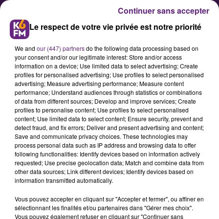
Continuer sans accepter
Le respect de votre vie privée est notre priorité
We and
our (447) partners
do the following data processing based on
your consent and/or our legitimate interest: Store and/or access
information on a device; Use limited data to select advertising; Create
profiles for personalised advertising; Use profiles to select personalised
advertising; Measure advertising performance; Measure content
Agriculteurs : blocages,
performance; Understand audiences through statistics or combinations
of data from different sources; Develop and improve services; Create
fermetures… le point en Côte-
profiles to personalise content; Use profiles to select personalised
d’Or ce mardi
content; Use limited data to select content; Ensure security, prevent and
detect fraud, and fix errors; Deliver and present advertising and content;
Save and communicate privacy choices. These technologies may
process personal data such as IP address and browsing data to offer
L’action de blocage débutée
following functionalities: Identify devices based on information actively
dimanche soir sur l’A6 au niveau de
requested; Use precise geolocation data; Match and combine data from
other data sources; Link different devices; Identify devices based on
Pouilly-en-Auxois se poursuit. La
information transmitted automatically.
circulation reste interdite dans les
Vous pouvez accepter en cliquant sur "Accepter et fermer", ou affiner en
deux sens sur l’A6 entre Bierre-lès-
sélectionnant les finalités et/ou partenaires dans "Gérer mes choix".
Semur et Beaune Nord (sortie 24
Vous pouvez également refuser en cliquant sur "Continuer sans