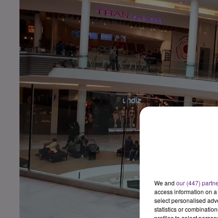
We and
our (447) partn
access information on a 
select personalised ad
statistics or combinatio
profiles to select person