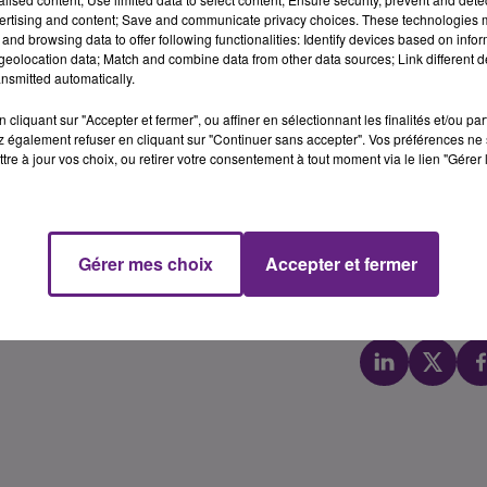
ertising and content; Save and communicate privacy choices. These technologies
and browsing data to offer following functionalities: Identify devices based on infor
eolocation data; Match and combine data from other data sources; Link different de
inement à la Toison d’Or
nsmitted automatically.
cliquant sur "Accepter et fermer", ou affiner en sélectionnant les finalités et/ou pa
s par les Etats-Unis, avaient à cœur d’ouvrir une boutique
 également refuser en cliquant sur "Continuer sans accepter". Vos préférences ne 
tre à jour vos choix, ou retirer votre consentement à tout moment via le lien "Gérer 
n 2020, ils proposent à leur client un site d’achat en ligne,
-Apollinaire. Dès le mois d’octobre, les visiteurs, amateur
 retrouver à la Toison d’Or de nombreux articles à l’image
 produits d’épicerie, de mobilier, etc. La date d’ouverture
Gérer mes choix
Accepter et fermer
igne se situera au niveau 1, côté extension, proche