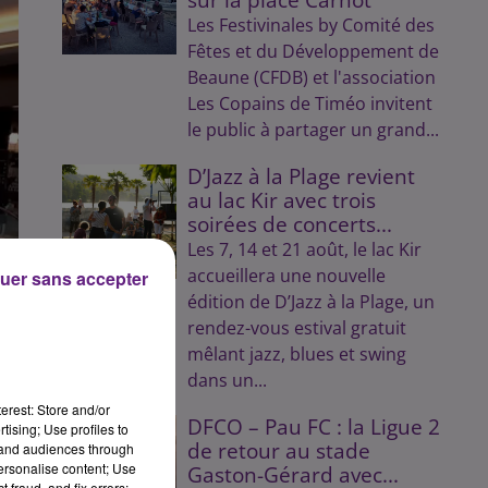
Les Festivinales by Comité des
Fêtes et du Développement de
Beaune (CFDB) et l'association
Les Copains de Timéo invitent
le public à partager un grand...
D’Jazz à la Plage revient
au lac Kir avec trois
soirées de concerts...
Les 7, 14 et 21 août, le lac Kir
accueillera une nouvelle
uer sans accepter
édition de D’Jazz à la Plage, un
rendez-vous estival gratuit
mêlant jazz, blues et swing
dans un...
erest: Store and/or
DFCO – Pau FC : la Ligue 2
tising; Use profiles to
de retour au stade
tand audiences through
personalise content; Use
Gaston-Gérard avec...
 fraud, and fix errors;