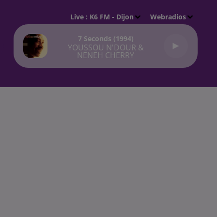
Live :
K6 FM - Dijon
Webradios
7 Seconds (1994)
YOUSSOU N'DOUR &
NENEH CHERRY