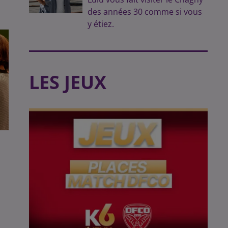
des années 30 comme si vous
y étiez.
LES JEUX