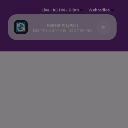
Live :
K6 FM - Dijon
Webradios
Repeat It (2026)
Martin Garrix & Ed Sheeran