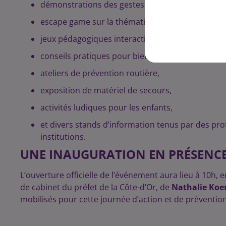
démonstrations des gestes de premiers secours
escape game sur la thématique des risques,
jeux pédagogiques interactifs,
conseils pratiques pour bien réagir en cas de da
ateliers de prévention routière,
exposition de matériel de secours,
activités ludiques pour les enfants,
et divers stands d’information tenus par des profe
institutions.
UNE INAUGURATION EN PRÉSENCE
L’ouverture officielle de l’événement aura lieu à 10h, 
de cabinet du préfet de la Côte-d’Or, de
Nathalie Koe
mobilisés pour cette journée d’action et de prévention