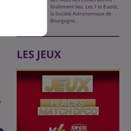
finalement lieu. Les 7 et 8 août,
la Société Astronomique de
Bourgogne...
LES JEUX
e