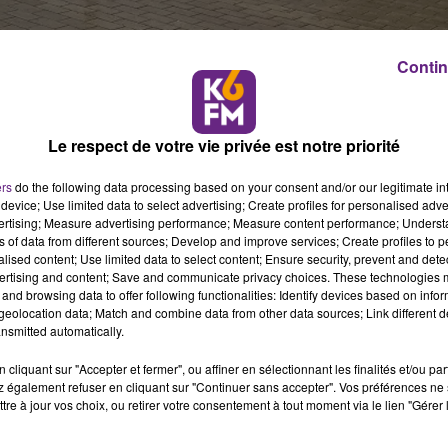
Contin
la place de la République.
Le respect de votre vie privée est notre priorité
 (JNR)
, la préfecture de la Côte-d’Or, en partenariat avec la
ers
do the following data processing based on your consent and/or our legitimate int
18 octobre
un
grand Village de la Résilience
. L’événement,
device; Use limited data to select advertising; Create profiles for personalised adver
ique à Dijon de 10h à 17h
.
vertising; Measure advertising performance; Measure content performance; Unders
ns of data from different sources; Develop and improve services; Create profiles to 
LOPPER
alised content; Use limited data to select content; Ensure security, prevent and detect
ertising and content; Save and communicate privacy choices. These technologies
and browsing data to offer following functionalities: Identify devices based on infor
ive gouvernementale lancée pour
sensibiliser tous les public
eolocation data; Match and combine data from other data sources; Link different de
iés à la vie quotidienne. L’objectif est clair :
renforcer la
nsmitted automatically.
ituations d’urgence.
cliquant sur "Accepter et fermer", ou affiner en sélectionnant les finalités et/ou pa
TIONS
 également refuser en cliquant sur "Continuer sans accepter". Vos préférences ne 
tre à jour vos choix, ou retirer votre consentement à tout moment via le lien "Gérer 
euses animations
pour petits et grands :