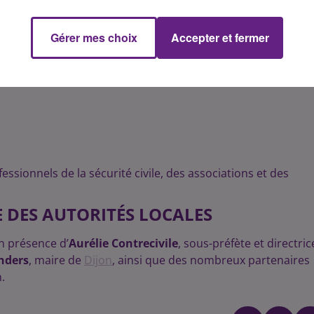
,
Gérer mes choix
Accepter et fermer
nger,
ssionnels de la sécurité civile, des associations et des
 DES AUTORITÉS LOCALES
en présence d’
Aurélie Contrecivile
, sous-préfète et directric
nders
, maire de
Dijon
, ainsi que des nombreux partenaires
.