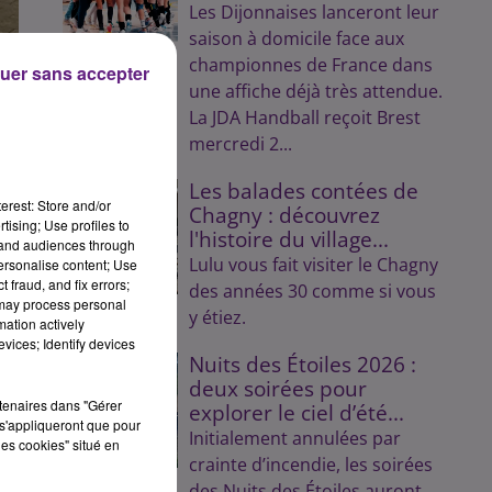
Les Dijonnaises lanceront leur
saison à domicile face aux
championnes de France dans
uer sans accepter
une affiche déjà très attendue.
La JDA Handball reçoit Brest
mercredi 2...
Les balades contées de
erest: Store and/or
Chagny : découvrez
tising; Use profiles to
l'histoire du village...
tand audiences through
Lulu vous fait visiter le Chagny
personalise content; Use
 fraud, and fix errors;
des années 30 comme si vous
 may process personal
y étiez.
mation actively
s
vices; Identify devices
Nuits des Étoiles 2026 :
deux soirées pour
rtenaires dans "Gérer
explorer le ciel d’été...
s'appliqueront que pour
Initialement annulées par
les cookies" situé en
crainte d’incendie, les soirées
des Nuits des Étoiles auront