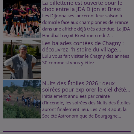
La billetterie est ouverte pour le
choc entre la JDA Dijon et Brest
Les Dijonnaises lanceront leur saison à
domicile face aux championnes de France
dans une affiche déjà très attendue. La JDA
Handball reçoit Brest mercredi 2...
Les balades contées de Chagny :
découvrez l'histoire du village...
Lulu vous fait visiter le Chagny des années
30 comme si vous y étiez.
Nuits des Étoiles 2026 : deux
soirées pour explorer le ciel d’été...
Initialement annulées par crainte
d’incendie, les soirées des Nuits des Étoiles
auront finalement lieu. Les 7 et 8 août, la
Société Astronomique de Bourgogne...