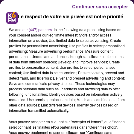
Continuer sans accepter
Le respect de votre vie privée est notre priorité
We and
our (447) partners
do the following data processing based on
your consent and/or our legitimate interest: Store and/or access
information on a device; Use limited data to select advertising; Create
profiles for personalised advertising; Use profiles to select personalised
advertising; Measure advertising performance; Measure content
Beaune : l’Hôtel-Dieu se met en
performance; Understand audiences through statistics or combinations
of data from different sources; Develop and improve services; Create
mouvement le temps d’un week-
profiles to personalise content; Use profiles to select personalised
end inédit
content; Use limited data to select content; Ensure security, prevent and
detect fraud, and fix errors; Deliver and present advertising and content;
Save and communicate privacy choices. These technologies may
process personal data such as IP address and browsing data to offer
Du 22 au 24 mai, l’Hôtel-Dieu des
following functionalities: Identify devices based on information actively
Hospices Civils de Beaune
requested; Use precise geolocation data; Match and combine data from
other data sources; Link different devices; Identify devices based on
accueillera « L’Hôtel-Dieu en
information transmitted automatically.
mouvement(s) », un week-end
Vous pouvez accepter en cliquant sur "Accepter et fermer", ou affiner en
inédit mêlant sport, culture,
sélectionnant les finalités et/ou partenaires dans "Gérer mes choix".
patrimoine et création artistique.
Vous pouvez également refuser en cliquant sur "Continuer sans