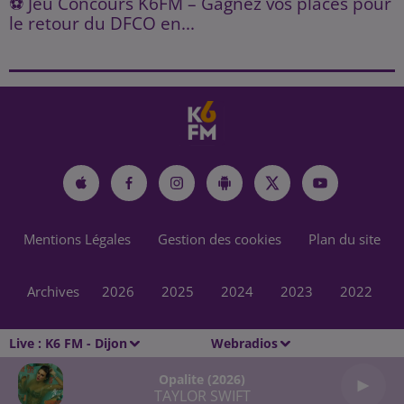
⚽ Jeu Concours K6FM – Gagnez vos places pour
le retour du DFCO en...
Mentions Légales
Gestion des cookies
Plan du site
Archives
2026
2025
2024
2023
2022
Live :
K6 FM - Dijon
Webradios
Opalite (2026)
TAYLOR SWIFT