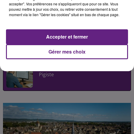
Entre débats autour du film « Ce
accepter". Vos préférences ne s'appliqueront que pour ce site. Vous
pouvez mettre à jour vos choix, ou retirer votre consentement à tout
qui nous lie », ateliers, visites
moment via le lien "Gérer les cookies" situé en bas de chaque page.
chantées et rando-vélo, le public
est invité à découvrir autrement ce
lieu emblématique de Bourgogne.
Accepter et fermer
Gérer mes choix
Publié : 16 mai 2026 à 15h00 par
Léon Charpenay
-
Redacteur Web
Pigiste