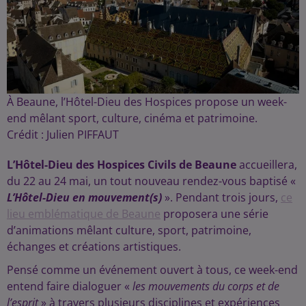
À Beaune, l’Hôtel-Dieu des Hospices propose un week-
end mêlant sport, culture, cinéma et patrimoine.
Crédit :
Julien PIFFAUT
L’Hôtel-Dieu des Hospices Civils de Beaune
accueillera,
du 22 au 24 mai, un tout nouveau rendez-vous baptisé «
L’Hôtel-Dieu en mouvement(s)
». Pendant trois jours,
ce
lieu emblématique de Beaune
proposera une série
d’animations mêlant culture, sport, patrimoine,
échanges et créations artistiques.
Pensé comme un événement ouvert à tous, ce week-end
entend faire dialoguer «
les mouvements du corps et de
l’esprit
» à travers plusieurs disciplines et expériences