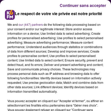
Continuer sans accepter
Le respect de votre vie privée est notre priorité
We and
our (447) partners
do the following data processing based on
your consent and/or our legitimate interest: Store and/or access
information on a device; Use limited data to select advertising; Create
profiles for personalised advertising; Use profiles to select personalised
advertising; Measure advertising performance; Measure content
performance; Understand audiences through statistics or combinations
of data from different sources; Develop and improve services; Create
Beaune s'anime: un été de
profiles to personalise content; Use profiles to select personalised
festivités dans tous les quartiers
content; Use limited data to select content; Ensure security, prevent and
detect fraud, and fix errors; Deliver and present advertising and content;
Save and communicate privacy choices. These technologies may
process personal data such as IP address and browsing data to offer
following functionalities: Identify devices based on information actively
requested; Use precise geolocation data; Match and combine data from
other data sources; Link different devices; Identify devices based on
information transmitted automatically.
Vous pouvez accepter en cliquant sur "Accepter et fermer", ou affiner en
sélectionnant les finalités et/ou partenaires dans "Gérer mes choix".
Vous pouvez également refuser en cliquant sur "Continuer sans