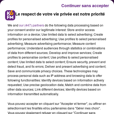
Continuer sans accepter
Le respect de votre vie privée est notre priorité
We and
our (447) partners
do the following data processing based on
your consent and/or our legitimate interest: Store and/or access
information on a device; Use limited data to select advertising; Create
profiles for personalised advertising; Use profiles to select personalised
advertising; Measure advertising performance; Measure content
performance; Understand audiences through statistics or combinations
of data from different sources; Develop and improve services; Create
Bientôt, un nouveau bar à
profiles to personalise content; Use profiles to select personalised
cocktails à Dijon
content; Use limited data to select content; Ensure security, prevent and
detect fraud, and fix errors; Deliver and present advertising and content;
Save and communicate privacy choices. These technologies may
process personal data such as IP address and browsing data to offer
following functionalities: Identify devices based on information actively
requested; Use precise geolocation data; Match and combine data from
other data sources; Link different devices; Identify devices based on
information transmitted automatically.
Vous pouvez accepter en cliquant sur "Accepter et fermer", ou affiner en
sélectionnant les finalités et/ou partenaires dans "Gérer mes choix".
Vous pouvez également refuser en cliquant sur "Continuer sans