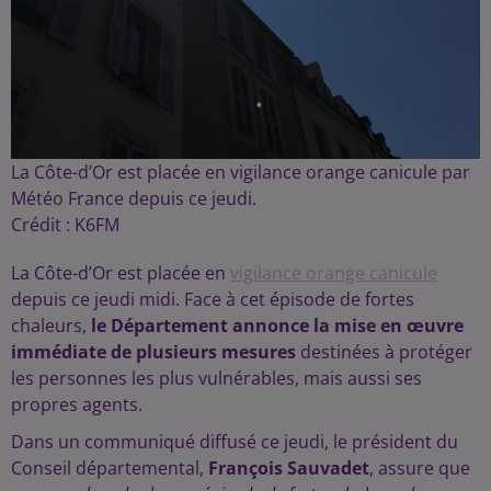
La Côte-d’Or est placée en vigilance orange canicule par
Météo France depuis ce jeudi.
Crédit :
K6FM
La Côte-d’Or est placée en
vigilance orange canicule
depuis ce jeudi midi. Face à cet épisode de fortes
chaleurs,
le Département annonce la mise en œuvre
immédiate de plusieurs mesures
destinées à protéger
les personnes les plus vulnérables, mais aussi ses
propres agents.
Dans un communiqué diffusé ce jeudi, le président du
Conseil départemental,
François Sauvadet
, assure que