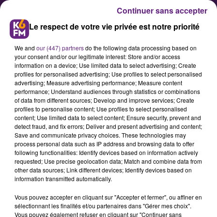
Continuer sans accepter
Le respect de votre vie privée est notre priorité
We and
our (447) partners
do the following data processing based on
your consent and/or our legitimate interest: Store and/or access
information on a device; Use limited data to select advertising; Create
profiles for personalised advertising; Use profiles to select personalised
advertising; Measure advertising performance; Measure content
Canicule en Côte-d'Or : le
performance; Understand audiences through statistics or combinations
of data from different sources; Develop and improve services; Create
Département active son
profiles to personalise content; Use profiles to select personalised
dispositif de protection en raison
content; Use limited data to select content; Ensure security, prevent and
detect fraud, and fix errors; Deliver and present advertising and content;
de la vigilance orange
Save and communicate privacy choices. These technologies may
process personal data such as IP address and browsing data to offer
following functionalities: Identify devices based on information actively
Placée en vigilance orange canicule,
requested; Use precise geolocation data; Match and combine data from
other data sources; Link different devices; Identify devices based on
la Côte-d’Or active son dispositif de
information transmitted automatically.
protection. Le Département
Vous pouvez accepter en cliquant sur "Accepter et fermer", ou affiner en
annonce une mobilisation
sélectionnant les finalités et/ou partenaires dans "Gérer mes choix".
renforcée dans les EHPAD, auprès
Vous pouvez également refuser en cliquant sur "Continuer sans