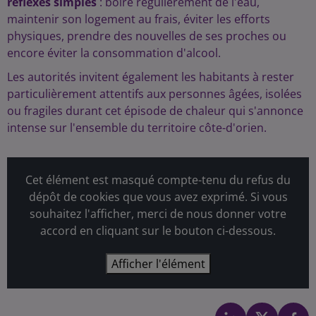
réflexes simples
: boire régulièrement de l'eau,
maintenir son logement au frais, éviter les efforts
physiques, prendre des nouvelles de ses proches ou
encore éviter la consommation d'alcool.
Les autorités invitent également les habitants à rester
particulièrement attentifs aux personnes âgées, isolées
ou fragiles durant cet épisode de chaleur qui s'annonce
intense sur l'ensemble du territoire côte-d'orien.
Cet élément est masqué compte-tenu du refus du
dépôt de cookies que vous avez exprimé. Si vous
souhaitez l'afficher, merci de nous donner votre
accord en cliquant sur le bouton ci-dessous.
Afficher l'élément