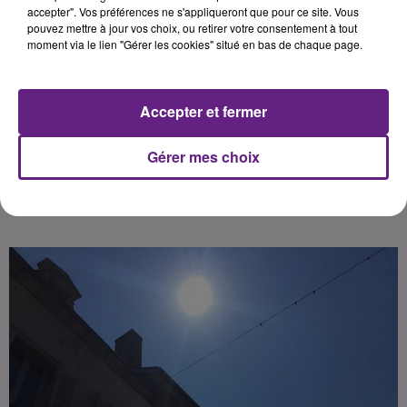
des personnes fragiles et de ses
accepter". Vos préférences ne s'appliqueront que pour ce site. Vous
pouvez mettre à jour vos choix, ou retirer votre consentement à tout
agents, face à l'épisode de fortes
moment via le lien "Gérer les cookies" situé en bas de chaque page.
chaleurs attendu dans les
prochains jours.
Accepter et fermer
Publié : 18 juin 2026 à 17h35 par
Gérer mes choix
La Rédaction