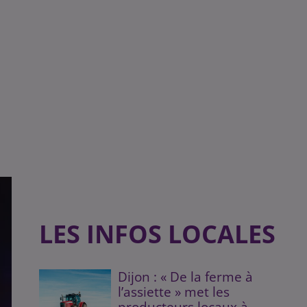
LES INFOS LOCALES
Dijon : « De la ferme à
l’assiette » met les
producteurs locaux à...