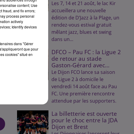
Les 7, 14 et 21 août, le lac Kir
personalise content; Use
accueillera une nouvelle
 fraud, and fix errors;
t
 may process personal
édition de D’Jazz à la Plage, un
mation actively
rendez-vous estival gratuit
vices; Identify devices
mêlant jazz, blues et swing
dans un...
rtenaires dans "Gérer
s'appliqueront que pour
DFCO – Pau FC : la Ligue 2
les cookies" situé en
de retour au stade
Gaston-Gérard avec...
Le Dijon FCO lance sa saison
de Ligue 2 à domicile le
vendredi 14 août face au Pau
FC. Une première rencontre
attendue par les supporters.
La billetterie est ouverte
pour le choc entre la JDA
Dijon et Brest
Les Dijonnaises lanceront leur