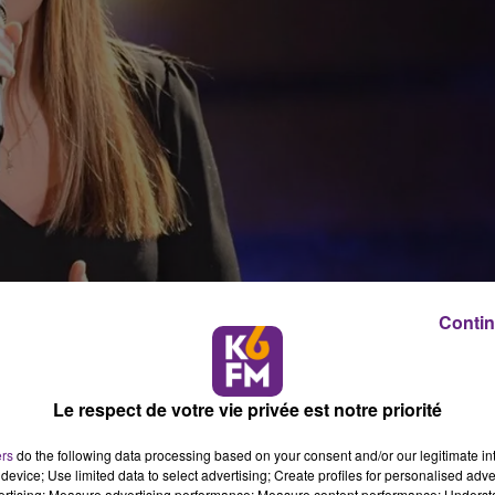
Contin
h sur TF1
Le respect de votre vie privée est notre priorité
ait l’unanimité durant l’émission « The Voice Kids ». Tous le
choisi de rejoindre l’équipe de Patrick Fiori. Cinq ans plus
ers
do the following data processing based on your consent and/or our legitimate int
, et compte bien se relancer dans la musique, passion qu’el
device; Use limited data to select advertising; Create profiles for personalised adver
vertising; Measure advertising performance; Measure content performance; Unders