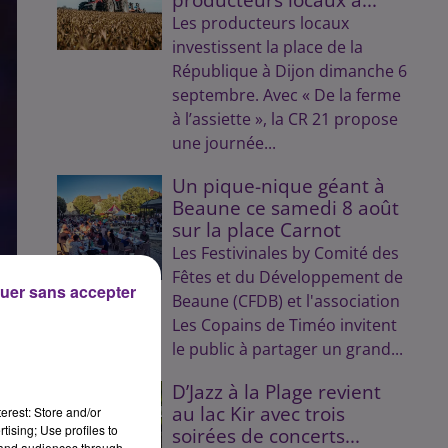
Les producteurs locaux
investissent la place de la
République à Dijon dimanche 6
septembre. Avec « De la ferme
à l’assiette », la CR 21 propose
une journée...
Un pique-nique géant à
Beaune ce samedi 8 août
sur la place Carnot
Les Festivinales by Comité des
Fêtes et du Développement de
uer sans accepter
Beaune (CFDB) et l'association
Les Copains de Timéo invitent
le public à partager un grand...
s
D’Jazz à la Plage revient
au lac Kir avec trois
erest: Store and/or
le
tising; Use profiles to
soirées de concerts...
tand audiences through