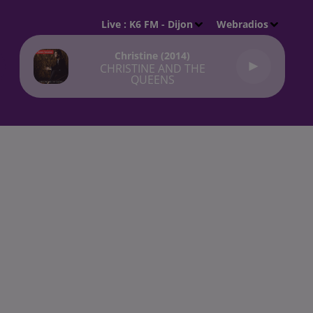
Live :
K6 FM - Dijon
Webradios
Christine (2014)
CHRISTINE AND THE
QUEENS