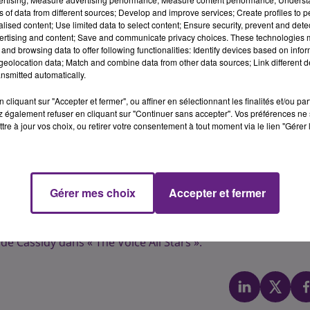
études.
ns of data from different sources; Develop and improve services; Create profiles to 
alised content; Use limited data to select content; Ensure security, prevent and detect
ées en Espagne mais dans l’université de Dijon, Cassidy fai
ertising and content; Save and communicate privacy choices. These technologies
édition spéciale « All Stars » où d’anciens candidats
and browsing data to offer following functionalities: Identify devices based on infor
eolocation data; Match and combine data from other data sources; Link different de
nsmitted automatically.
 qu’elle est toute petite. Dès la maternelle, elle fait partie
faut dire que sa famille baigne dans la musique, à l’image de
cliquant sur "Accepter et fermer", ou affiner en sélectionnant les finalités et/ou pa
 également refuser en cliquant sur "Continuer sans accepter". Vos préférences ne 
is, membre de plusieurs groupes dont After Midnight.
tre à jour vos choix, ou retirer votre consentement à tout moment via le lien "Gérer 
Gérer mes choix
Accepter et fermer
e Cassidy dans « The Voice All Stars ».