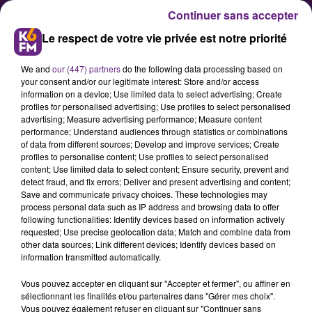
Continuer sans accepter
Le respect de votre vie privée est notre priorité
We and
our (447) partners
do the following data processing based on
your consent and/or our legitimate interest: Store and/or access
information on a device; Use limited data to select advertising; Create
profiles for personalised advertising; Use profiles to select personalised
advertising; Measure advertising performance; Measure content
performance; Understand audiences through statistics or combinations
of data from different sources; Develop and improve services; Create
Ces deux Dijonnais vont vous
profiles to personalise content; Use profiles to select personalised
faire danser !
content; Use limited data to select content; Ensure security, prevent and
detect fraud, and fix errors; Deliver and present advertising and content;
Save and communicate privacy choices. These technologies may
process personal data such as IP address and browsing data to offer
following functionalities: Identify devices based on information actively
requested; Use precise geolocation data; Match and combine data from
other data sources; Link different devices; Identify devices based on
information transmitted automatically.
Vous pouvez accepter en cliquant sur "Accepter et fermer", ou affiner en
sélectionnant les finalités et/ou partenaires dans "Gérer mes choix".
Vous pouvez également refuser en cliquant sur "Continuer sans