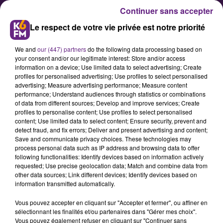
Continuer sans accepter
Le respect de votre vie privée est notre priorité
We and
our (447) partners
do the following data processing based on
your consent and/or our legitimate interest: Store and/or access
information on a device; Use limited data to select advertising; Create
profiles for personalised advertising; Use profiles to select personalised
advertising; Measure advertising performance; Measure content
Chevigny-Saint-Sauveur labelisé
performance; Understand audiences through statistics or combinations
of data from different sources; Develop and improve services; Create
ville sportive
profiles to personalise content; Use profiles to select personalised
content; Use limited data to select content; Ensure security, prevent and
detect fraud, and fix errors; Deliver and present advertising and content;
L’information a été donnée ce
Save and communicate privacy choices. These technologies may
process personal data such as IP address and browsing data to offer
mardi matin par la mairie : la ville
following functionalities: Identify devices based on information actively
de Chevigny-Saint-Sauveur a
requested; Use precise geolocation data; Match and combine data from
other data sources; Link different devices; Identify devices based on
obtenu le label « ville sportive de
information transmitted automatically.
Bourgogne Franche-Comté 2023-
Vous pouvez accepter en cliquant sur "Accepter et fermer", ou affiner en
2026 » délivré par le comité
sélectionnant les finalités et/ou partenaires dans "Gérer mes choix".
régional olympique et sportif
Vous pouvez également refuser en cliquant sur "Continuer sans