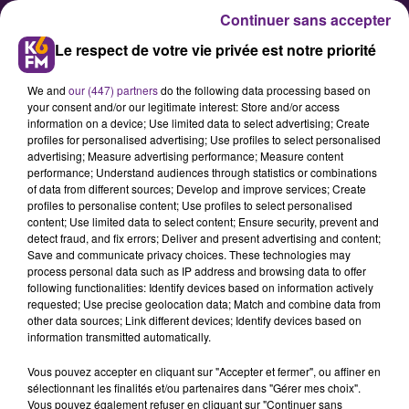
Continuer sans accepter
Le respect de votre vie privée est notre priorité
We and
our (447) partners
do the following data processing based on
your consent and/or our legitimate interest: Store and/or access
information on a device; Use limited data to select advertising; Create
profiles for personalised advertising; Use profiles to select personalised
advertising; Measure advertising performance; Measure content
performance; Understand audiences through statistics or combinations
of data from different sources; Develop and improve services; Create
Citypark, mur anti-bruit,
profiles to personalise content; Use profiles to select personalised
falaise… quels projets pour
content; Use limited data to select content; Ensure security, prevent and
detect fraud, and fix errors; Deliver and present advertising and content;
Velars-sur-Ouche ?
Save and communicate privacy choices. These technologies may
process personal data such as IP address and browsing data to offer
following functionalities: Identify devices based on information actively
requested; Use precise geolocation data; Match and combine data from
other data sources; Link different devices; Identify devices based on
information transmitted automatically.
Vous pouvez accepter en cliquant sur "Accepter et fermer", ou affiner en
sélectionnant les finalités et/ou partenaires dans "Gérer mes choix".
Vous pouvez également refuser en cliquant sur "Continuer sans