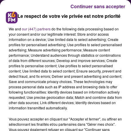
Continuer sans accepter
Le respect de votre vie privée est notre priorité
We and
our (447) partners
do the following data processing based on
your consent and/or our legitimate interest: Store and/or access
information on a device; Use limited data to select advertising; Create
profiles for personalised advertising; Use profiles to select personalised
advertising; Measure advertising performance; Measure content
performance; Understand audiences through statistics or combinations
of data from different sources; Develop and improve services; Create
Découvrez l’Orangerie du
profiles to personalise content; Use profiles to select personalised
château de Saulon
content; Use limited data to select content; Ensure security, prevent and
detect fraud, and fix errors; Deliver and present advertising and content;
Save and communicate privacy choices. These technologies may
process personal data such as IP address and browsing data to offer
following functionalities: Identify devices based on information actively
requested; Use precise geolocation data; Match and combine data from
other data sources; Link different devices; Identify devices based on
information transmitted automatically.
Vous pouvez accepter en cliquant sur "Accepter et fermer", ou affiner en
sélectionnant les finalités et/ou partenaires dans "Gérer mes choix".
Vous pouvez également refuser en cliquant sur "Continuer sans