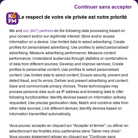
Continuer sans accepter
Le respect de votre vie privée est notre priorité
We and
our (447) partners
do the following data processing based on
your consent and/or our legitimate interest: Store and/or access
information on a device; Use limited data to select advertising; Create
profiles for personalised advertising; Use profiles to select personalised
advertising; Measure advertising performance; Measure content
performance; Understand audiences through statistics or combinations
of data from different sources; Develop and improve services; Create
Découvrez le métier de relieur
profiles to personalise content; Use profiles to select personalised
doreur
content; Use limited data to select content; Ensure security, prevent and
detect fraud, and fix errors; Deliver and present advertising and content;
Save and communicate privacy choices. These technologies may
process personal data such as IP address and browsing data to offer
following functionalities: Identify devices based on information actively
requested; Use precise geolocation data; Match and combine data from
other data sources; Link different devices; Identify devices based on
information transmitted automatically.
Vous pouvez accepter en cliquant sur "Accepter et fermer", ou affiner en
sélectionnant les finalités et/ou partenaires dans "Gérer mes choix".
Vous pouvez également refuser en cliquant sur "Continuer sans