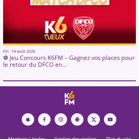
Fin : 14 août 2026
⚽ Jeu Concours K6FM – Gagnez vos places pour
le retour du DFCO en...
Mentions Légales
Gestion des cookies
Plan du site