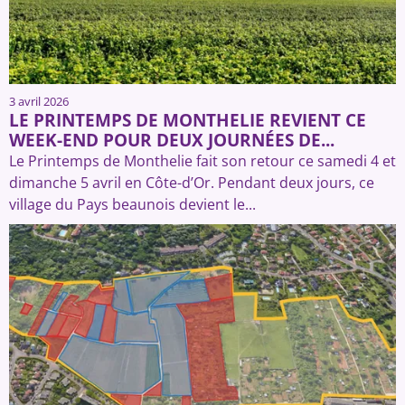
3 avril 2026
LE PRINTEMPS DE MONTHELIE REVIENT CE
WEEK-END POUR DEUX JOURNÉES DE...
Le Printemps de Monthelie fait son retour ce samedi 4 et
dimanche 5 avril en Côte-d’Or. Pendant deux jours, ce
village du Pays beaunois devient le...