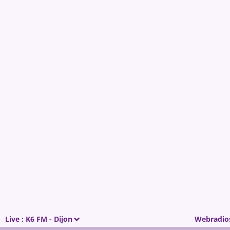
Live :
K6 FM - Dijon
Webradio