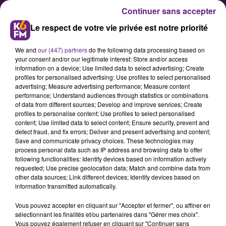
Continuer sans accepter
Le respect de votre vie privée est notre priorité
We and
our (447) partners
do the following data processing based on
your consent and/or our legitimate interest: Store and/or access
information on a device; Use limited data to select advertising; Create
profiles for personalised advertising; Use profiles to select personalised
advertising; Measure advertising performance; Measure content
Dessinez le futur parc de la
performance; Understand audiences through statistics or combinations
of data from different sources; Develop and improve services; Create
Maladière
profiles to personalise content; Use profiles to select personalised
content; Use limited data to select content; Ensure security, prevent and
detect fraud, and fix errors; Deliver and present advertising and content;
Dans le cadre de travaux de
Save and communicate privacy choices. These technologies may
process personal data such as IP address and browsing data to offer
rénovation du parc de la Maladière,
following functionalities: Identify devices based on information actively
la mairie de Dijon organise ce
requested; Use precise geolocation data; Match and combine data from
other data sources; Link different devices; Identify devices based on
mercredi soir une réunion ouverte
information transmitted automatically.
aux habitants.
Vous pouvez accepter en cliquant sur "Accepter et fermer", ou affiner en
sélectionnant les finalités et/ou partenaires dans "Gérer mes choix".
Vous pouvez également refuser en cliquant sur "Continuer sans