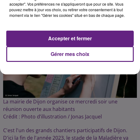
Publié : 19 octobre 2022 à 6h30 par la rédaction
accepter". Vos préférences ne s'appliqueront que pour ce site. Vous
pouvez mettre à jour vos choix, ou retirer votre consentement à tout
moment via le lien "Gérer les cookies" situé en bas de chaque page.
Accepter et fermer
Gérer mes choix
La mairie de Dijon organise ce mercredi soir une
réunion ouverte aux habitants
Crédit :
Photo d’illustration / Jonas Jacquel
C'est l'un des grands chantiers participatifs de Dijon.
D'ici la fin de l'année 2023, le stade de la Maladière va