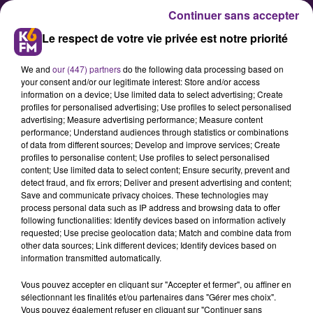
Continuer sans accepter
Le respect de votre vie privée est notre priorité
We and
our (447) partners
do the following data processing based on
your consent and/or our legitimate interest: Store and/or access
information on a device; Use limited data to select advertising; Create
profiles for personalised advertising; Use profiles to select personalised
advertising; Measure advertising performance; Measure content
Deux évènements sur la
performance; Understand audiences through statistics or combinations
of data from different sources; Develop and improve services; Create
condition féminine à Chevigny
profiles to personalise content; Use profiles to select personalised
content; Use limited data to select content; Ensure security, prevent and
detect fraud, and fix errors; Deliver and present advertising and content;
A l’occasion de la journée
Save and communicate privacy choices. These technologies may
process personal data such as IP address and browsing data to offer
internationale des droits des
following functionalities: Identify devices based on information actively
femmes le 8 mars, la ville de
requested; Use precise geolocation data; Match and combine data from
other data sources; Link different devices; Identify devices based on
Chevigny-Saint-Sauveur organise
information transmitted automatically.
deux évènements en lien avec
Vous pouvez accepter en cliquant sur "Accepter et fermer", ou affiner en
l’émancipation féminine.
sélectionnant les finalités et/ou partenaires dans "Gérer mes choix".
Vous pouvez également refuser en cliquant sur "Continuer sans