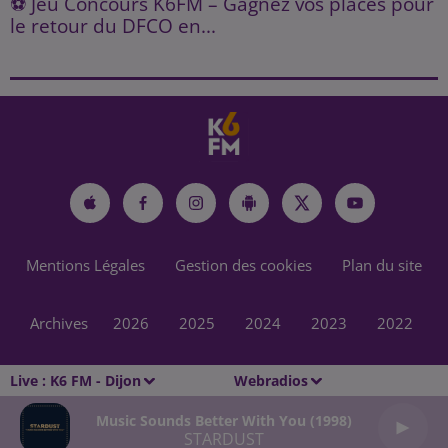
⚽ Jeu Concours K6FM – Gagnez vos places pour
le retour du DFCO en...
Mentions Légales
Gestion des cookies
Plan du site
Archives
2026
2025
2024
2023
2022
Live :
K6 FM - Dijon
Webradios
Music Sounds Better With You (1998)
STARDUST