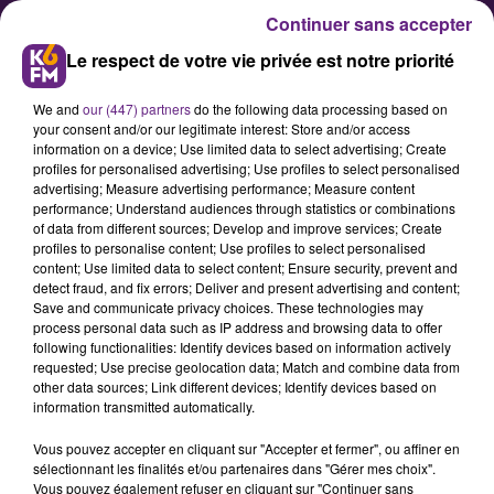
Continuer sans accepter
Le respect de votre vie privée est notre priorité
We and
our (447) partners
do the following data processing based on
your consent and/or our legitimate interest: Store and/or access
information on a device; Use limited data to select advertising; Create
profiles for personalised advertising; Use profiles to select personalised
advertising; Measure advertising performance; Measure content
Dictée pour tous à la Toison d’Or
performance; Understand audiences through statistics or combinations
of data from different sources; Develop and improve services; Create
: les inscriptions sont ouvertes
profiles to personalise content; Use profiles to select personalised
content; Use limited data to select content; Ensure security, prevent and
detect fraud, and fix errors; Deliver and present advertising and content;
Le centre commercial de la Toison
Save and communicate privacy choices. These technologies may
process personal data such as IP address and browsing data to offer
d’Or va accueillir pour la deuxième
following functionalities: Identify devices based on information actively
année consécutive une session de «
requested; Use precise geolocation data; Match and combine data from
other data sources; Link different devices; Identify devices based on
la Dictée pour Tous » le mercredi 30
information transmitted automatically.
août à 14h, animée par Cindy
Vous pouvez accepter en cliquant sur "Accepter et fermer", ou affiner en
Fabre.
sélectionnant les finalités et/ou partenaires dans "Gérer mes choix".
Vous pouvez également refuser en cliquant sur "Continuer sans