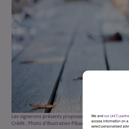
We and
our (447) partn
Les vignerons présents proposerons des vins à la dégus
access information on a 
Crédit :
Photo d'illustration Pibaxay/JillWellington
select personalised ad