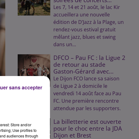
Les 7, 14 et 21 août, le lac Kir
accueillera une nouvelle
édition de D’Jazz à la Plage, un
rendez-vous estival gratuit
mêlant jazz, blues et swing
dans un...
DFCO – Pau FC : la Ligue 2
de retour au stade
Gaston-Gérard avec...
Le Dijon FCO lance sa saison
de Ligue 2 à domicile le
uer sans accepter
vendredi 14 août face au Pau
FC. Une première rencontre
attendue par les supporters.
La billetterie est ouverte
erest: Store and/or
pour le choc entre la JDA
tising; Use profiles to
Dijon et Brest
tand audiences through