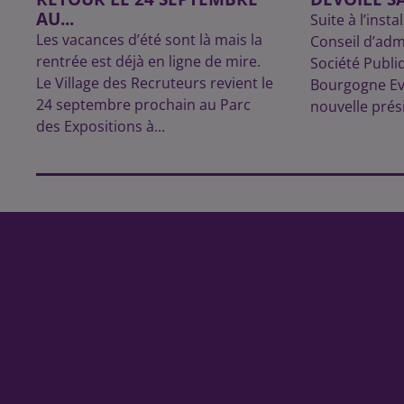
AU...
Suite à l’inst
Les vacances d’été sont là mais la
Conseil d’adm
rentrée est déjà en ligne de mire.
Société Publi
Le Village des Recruteurs revient le
Bourgogne Ev
24 septembre prochain au Parc
nouvelle présid
des Expositions à...