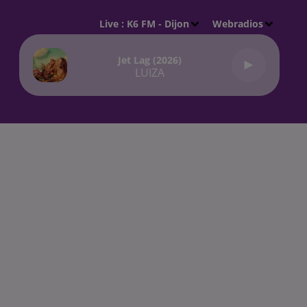
Live :
K6 FM - Dijon
Webradios
Jet Lag (2026)
LUIZA