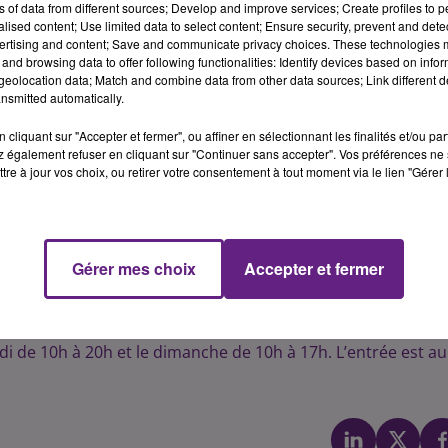
ns of data from different sources; Develop and improve services; Create profiles to 
a se donnent rendez-vous à Dijon. Un moment durant lequel
alised content; Use limited data to select content; Ensure security, prevent and detect
ertising and content; Save and communicate privacy choices. These technologies
 en un seul lieu. L’occasion de déguster et, pourquoi, enrich
and browsing data to offer following functionalities: Identify devices based on infor
s vignerons à des tarifs "comme au domaine".
eolocation data; Match and combine data from other data sources; Link different de
nsmitted automatically.
ndépendants, c’est
« s’offrir une balade sensorielle. Découvrir les
hardonnay, pour les blancs, s’expriment si bien en Bourgogne et
cliquant sur "Accepter et fermer", ou affiner en sélectionnant les finalités et/ou pa
ns. Ne faut pas oublier le Gamay, qui ne donne que le meilleur
 également refuser en cliquant sur "Continuer sans accepter". Vos préférences ne 
tre à jour vos choix, ou retirer votre consentement à tout moment via le lien "Gérer 
con rouges »
expliquent les organisateurs. Sans oublier le
aut arrêter sa balade pour découvrir le Poulsard (vin rouge), le
qui donne le vin jaune »
.
Gérer mes choix
Accepter et fermer
erons indépendants de sensibiliser le public aux particulari
ure et du patrimoine français.
di de 10h à 20h et le dimanche de 10h à 17h. L’entrée est au