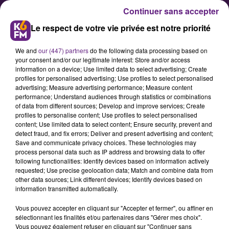
Continuer sans accepter
Le respect de votre vie privée est notre priorité
We and
our (447) partners
do the following data processing based on
your consent and/or our legitimate interest: Store and/or access
information on a device; Use limited data to select advertising; Create
profiles for personalised advertising; Use profiles to select personalised
advertising; Measure advertising performance; Measure content
Dijon : un Village Santé dédié
performance; Understand audiences through statistics or combinations
of data from different sources; Develop and improve services; Create
aux jeunes pour mieux
profiles to personalise content; Use profiles to select personalised
s’informer et accéder à leurs
content; Use limited data to select content; Ensure security, prevent and
detect fraud, and fix errors; Deliver and present advertising and content;
droits
Save and communicate privacy choices. These technologies may
process personal data such as IP address and browsing data to offer
following functionalities: Identify devices based on information actively
La Mission Locale de
requested; Use precise geolocation data; Match and combine data from
other data sources; Link different devices; Identify devices based on
l’arrondissement de Dijon, en
information transmitted automatically.
partenariat avec la CPAM de Côte-
Vous pouvez accepter en cliquant sur "Accepter et fermer", ou affiner en
d’Or, organise un Village Santé le
sélectionnant les finalités et/ou partenaires dans "Gérer mes choix".
jeudi 25 juin à destination des
Vous pouvez également refuser en cliquant sur "Continuer sans