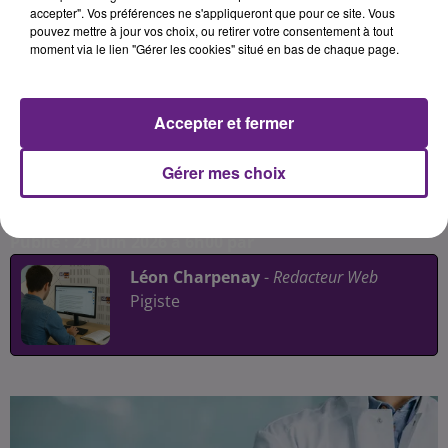
jeunes de 16 à 25 ans. Cet après-
accepter". Vos préférences ne s'appliqueront que pour ce site. Vous
pouvez mettre à jour vos choix, ou retirer votre consentement à tout
midi d’information et de prévention
moment via le lien "Gérer les cookies" situé en bas de chaque page.
permettra d’aborder des
thématiques essentielles comme la
santé sexuelle, le bien-être, les
Accepter et fermer
addictions ou encore l’accès aux
droits.
Gérer mes choix
Publié : 24 juin 2026 à 6h00 par
Léon Charpenay
-
Redacteur Web
Pigiste