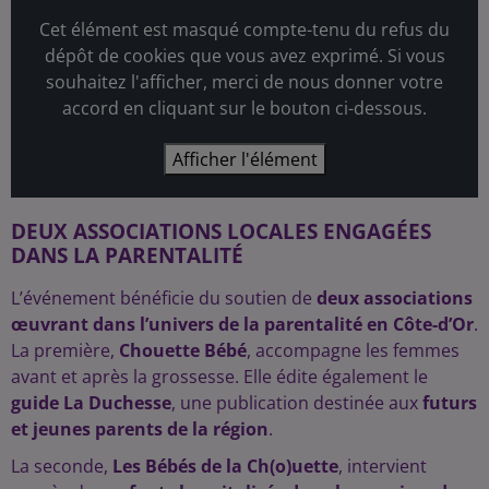
Cet élément est masqué compte-tenu du refus du
dépôt de cookies que vous avez exprimé. Si vous
souhaitez l'afficher, merci de nous donner votre
accord en cliquant sur le bouton ci-dessous.
Afficher l'élément
DEUX ASSOCIATIONS LOCALES ENGAGÉES
DANS LA PARENTALITÉ
L’événement bénéficie du soutien de
deux associations
œuvrant dans l’univers de la parentalité en Côte-d’Or
.
La première,
Chouette Bébé
, accompagne les femmes
avant et après la grossesse. Elle édite également le
guide La Duchesse
, une publication destinée aux
futurs
et jeunes parents de la région
.
La seconde,
Les Bébés de la Ch(o)uette
, intervient