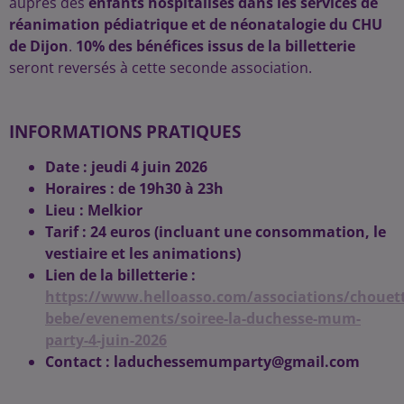
auprès des
enfants hospitalisés dans les services de
réanimation pédiatrique et de néonatalogie du CHU
de Dijon
.
10% des bénéfices issus de la billetterie
seront reversés à cette seconde association.
INFORMATIONS PRATIQUES
Date : jeudi 4 juin 2026
Horaires : de 19h30 à 23h
Lieu : Melkior
Tarif : 24 euros (incluant une consommation, le
vestiaire et les animations)
Lien de la billetterie :
https://www.helloasso.com/associations/chouett
bebe/evenements/soiree-la-duchesse-mum-
party-4-juin-2026
Contact : laduchessemumparty@gmail.com