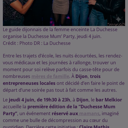
Le guide dijonnais de la femme enceinte La Duchesse
organise la Duchesse Mum’ Party, jeudi 4 juin.
Crédit :
Photo DR : La Duchesse
Entre les trajets d’école, les nuits écourtées, les rendez-
vous médicaux et les journées à rallonge, trouver un
moment pour soi relève parfois du casse-tête pour de
nombreuses
mères de famille
. À
Dijon
,
trois
entrepreneuses locales
ont décidé d’en faire le point de
départ d’une soirée pas tout à fait comme les autres.
Le
jeudi 4 juin, de 19h30 à 23h
, à
Dijon
, le
bar Melkior
accueille la
première édition de la “Duchesse Mum
Party”
, un événement
réservé aux
mamans
, imaginé
comme une bulle de décompression au cœur du
quotidien. Derrière cette initiative :
Claire Mathis,