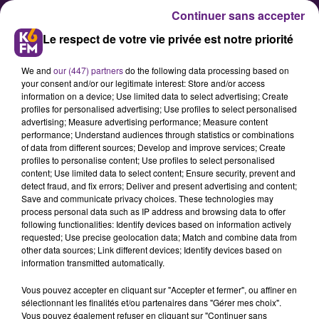
Continuer sans accepter
Le respect de votre vie privée est notre priorité
We and
our (447) partners
do the following data processing based on
your consent and/or our legitimate interest: Store and/or access
information on a device; Use limited data to select advertising; Create
profiles for personalised advertising; Use profiles to select personalised
advertising; Measure advertising performance; Measure content
Duchesse Mum’ Party : à Dijon,
performance; Understand audiences through statistics or combinations
of data from different sources; Develop and improve services; Create
une soirée pour souffler entre
profiles to personalise content; Use profiles to select personalised
mamans le 4 juin
content; Use limited data to select content; Ensure security, prevent and
detect fraud, and fix errors; Deliver and present advertising and content;
Save and communicate privacy choices. These technologies may
process personal data such as IP address and browsing data to offer
Le guide dijonnais de la femme
following functionalities: Identify devices based on information actively
enceinte La Duchesse organise la
requested; Use precise geolocation data; Match and combine data from
other data sources; Link different devices; Identify devices based on
Duchesse Mum’ Party. Une soirée
information transmitted automatically.
prévue le jeudi 4 juin de 19h30 à
Vous pouvez accepter en cliquant sur "Accepter et fermer", ou affiner en
23h au Melkior, pour permettre
sélectionnant les finalités et/ou partenaires dans "Gérer mes choix".
aux mamans de décompresser
Vous pouvez également refuser en cliquant sur "Continuer sans