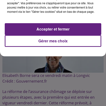
pour protester contre la réforme de
accepter". Vos préférences ne s'appliqueront que pour ce site. Vous
pouvez mettre à jour vos choix, ou retirer votre consentement à tout
l’assurance chômage.
moment via le lien "Gérer les cookies" situé en bas de chaque page.
Publié : 7 octobre 2021 à 12h00 par Fabrice Aubry
Accepter et fermer
Gérer mes choix
Elisabeth Borne sera ce vendredi matin à Longvic
Crédit :
Gouvernement.fr
La réforme de l’assurance chômage se déploie sur
plusieurs étapes, avec la première qui est entrée en
vigueur vendredi dernier. Cette réforme prévoit, à