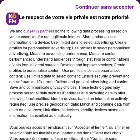
Continuer sans accepter
Le respect de votre vie privée est notre priorité
We and
our (447) partners
do the following data processing based on
your consent and/or our legitimate interest: Store and/or access
information on a device; Use limited data to select advertising; Create
profiles for personalised advertising; Use profiles to select personalised
advertising; Measure advertising performance; Measure content
Elisabeth Borne attendue ce
performance; Understand audiences through statistics or combinations
of data from different sources; Develop and improve services; Create
vendredi à Longvic par les
profiles to personalise content; Use profiles to select personalised
syndicats
content; Use limited data to select content; Ensure security, prevent and
detect fraud, and fix errors; Deliver and present advertising and content;
Save and communicate privacy choices. These technologies may
process personal data such as IP address and browsing data to offer
La ministre du travail sera en
following functionalities: Identify devices based on information actively
déplacement ce vendredi au centre
requested; Use precise geolocation data; Match and combine data from
other data sources; Link different devices; Identify devices based on
de formation et d'apprentissage
information transmitted automatically.
(CFA) de la Noue à Longvic.
Vous pouvez accepter en cliquant sur "Accepter et fermer", ou affiner en
Plusieurs syndicats ont appelé à
sélectionnant les finalités et/ou partenaires dans "Gérer mes choix".
une manifestation à cette occasion
Vous pouvez également refuser en cliquant sur "Continuer sans