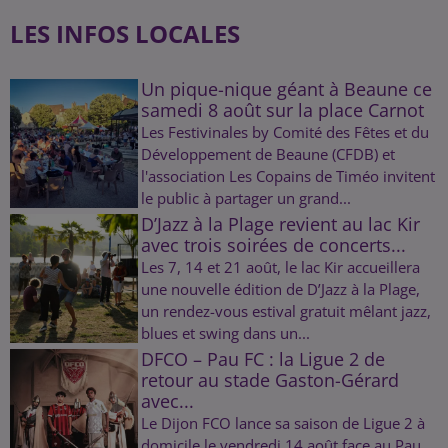
LES INFOS LOCALES
Un pique-nique géant à Beaune ce
samedi 8 août sur la place Carnot
Les Festivinales by Comité des Fêtes et du
Développement de Beaune (CFDB) et
l'association Les Copains de Timéo invitent
le public à partager un grand...
D’Jazz à la Plage revient au lac Kir
avec trois soirées de concerts...
Les 7, 14 et 21 août, le lac Kir accueillera
une nouvelle édition de D’Jazz à la Plage,
un rendez-vous estival gratuit mêlant jazz,
blues et swing dans un...
DFCO – Pau FC : la Ligue 2 de
retour au stade Gaston-Gérard
avec...
Le Dijon FCO lance sa saison de Ligue 2 à
domicile le vendredi 14 août face au Pau