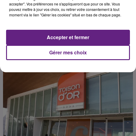
interview avec Jory Fernandez,
accepter". Vos préférences ne s'appliqueront que pour ce site. Vous
pouvez mettre à jour vos choix, ou retirer votre consentement à tout
responsable de « Columbus café »,
moment via le lien "Gérer les cookies" situé en bas de chaque page.
enseigne partenaire de
l’événement.
Accepter et fermer
Publié : 18 juin 2022 à 7h00 par la rédaction
Gérer mes choix