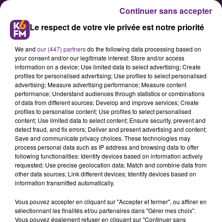
Continuer sans accepter
Le respect de votre vie privée est notre priorité
We and
our (447) partners
do the following data processing based on
your consent and/or our legitimate interest: Store and/or access
information on a device; Use limited data to select advertising; Create
profiles for personalised advertising; Use profiles to select personalised
advertising; Measure advertising performance; Measure content
« Food music festival », J-5 :
performance; Understand audiences through statistics or combinations
of data from different sources; Develop and improve services; Create
rencontre avec l’enseigne «
profiles to personalise content; Use profiles to select personalised
Columbus café »
content; Use limited data to select content; Ensure security, prevent and
detect fraud, and fix errors; Deliver and present advertising and content;
Save and communicate privacy choices. These technologies may
process personal data such as IP address and browsing data to offer
Le « Food music festival » aura lieu
following functionalities: Identify devices based on information actively
à partir de jeudi, du 23 au 25 juin,
requested; Use precise geolocation data; Match and combine data from
other data sources; Link different devices; Identify devices based on
au centre commercial de la Toison
information transmitted automatically.
d’Or avec notamment des concerts
Vous pouvez accepter en cliquant sur "Accepter et fermer", ou affiner en
prévus en soirée. Nous vous
sélectionnant les finalités et/ou partenaires dans "Gérer mes choix".
proposons aujourd’hui une
Vous pouvez également refuser en cliquant sur "Continuer sans