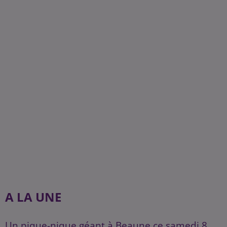
A LA UNE
Un pique-nique géant à Beaune ce samedi 8