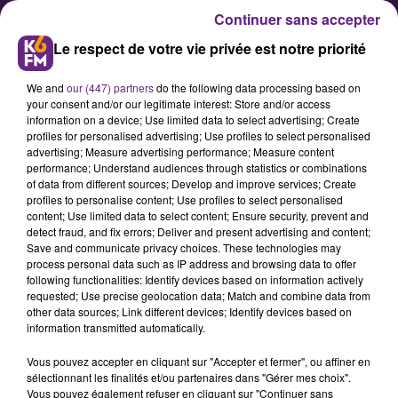
Continuer sans accepter
Le respect de votre vie privée est notre priorité
We and
our (447) partners
do the following data processing based on
your consent and/or our legitimate interest: Store and/or access
information on a device; Use limited data to select advertising; Create
profiles for personalised advertising; Use profiles to select personalised
advertising; Measure advertising performance; Measure content
performance; Understand audiences through statistics or combinations
of data from different sources; Develop and improve services; Create
Franck Robine : « Nous
profiles to personalise content; Use profiles to select personalised
harcelons les trafiquants de
content; Use limited data to select content; Ensure security, prevent and
detect fraud, and fix errors; Deliver and present advertising and content;
drogue »
Save and communicate privacy choices. These technologies may
process personal data such as IP address and browsing data to offer
following functionalities: Identify devices based on information actively
requested; Use precise geolocation data; Match and combine data from
other data sources; Link different devices; Identify devices based on
information transmitted automatically.
Vous pouvez accepter en cliquant sur "Accepter et fermer", ou affiner en
sélectionnant les finalités et/ou partenaires dans "Gérer mes choix".
Vous pouvez également refuser en cliquant sur "Continuer sans