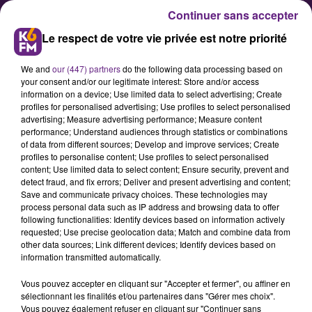
Continuer sans accepter
Le respect de votre vie privée est notre priorité
We and
our (447) partners
do the following data processing based on
your consent and/or our legitimate interest: Store and/or access
information on a device; Use limited data to select advertising; Create
profiles for personalised advertising; Use profiles to select personalised
advertising; Measure advertising performance; Measure content
Georges Balliot, ancien résistant
performance; Understand audiences through statistics or combinations
of data from different sources; Develop and improve services; Create
de Messigny, mis à l’honneur
profiles to personalise content; Use profiles to select personalised
content; Use limited data to select content; Ensure security, prevent and
detect fraud, and fix errors; Deliver and present advertising and content;
Une cérémonie était organisée ce
Save and communicate privacy choices. These technologies may
process personal data such as IP address and browsing data to offer
lundi à l’école Paulette Levy de
following functionalities: Identify devices based on information actively
Dijon en l'honneur de Georges
requested; Use precise geolocation data; Match and combine data from
other data sources; Link different devices; Identify devices based on
Balliot, ancien résistant de
information transmitted automatically.
Messigny-et-Vantoux.
Vous pouvez accepter en cliquant sur "Accepter et fermer", ou affiner en
sélectionnant les finalités et/ou partenaires dans "Gérer mes choix".
Vous pouvez également refuser en cliquant sur "Continuer sans