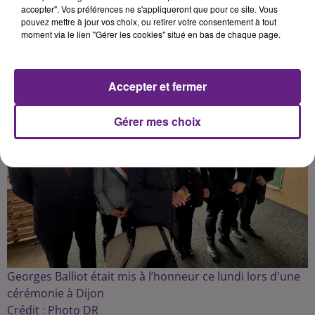
Publié : 13 mai 2025 à 17h05 par la rédaction
accepter". Vos préférences ne s'appliqueront que pour ce site. Vous
pouvez mettre à jour vos choix, ou retirer votre consentement à tout
moment via le lien "Gérer les cookies" situé en bas de chaque page.
Accepter et fermer
Gérer mes choix
Georges Balliot était mis à l’honneur ce lundi lors d'une
cérémonie à Dijon
Crédit :
Photo DR