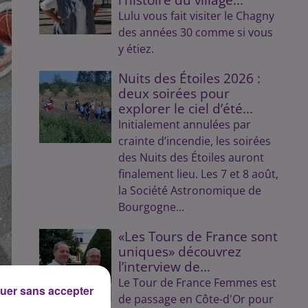
Lulu vous fait visiter le Chagny
des années 30 comme si vous
y étiez.
Nuits des Étoiles 2026 :
deux soirées pour
explorer le ciel d’été...
Initialement annulées par
crainte d’incendie, les soirées
des Nuits des Étoiles auront
finalement lieu. Les 7 et 8 août,
la Société Astronomique de
Bourgogne...
«Les Tours de France sont
uniques» découvrez
l’interview de...
Le Tour de France Femmes est
uer sans accepter
de passage en Côte-d'Or pour