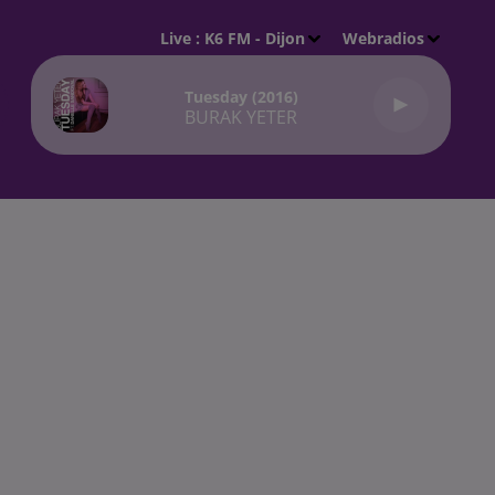
Live :
K6 FM - Dijon
Webradios
Tuesday (2016)
BURAK YETER