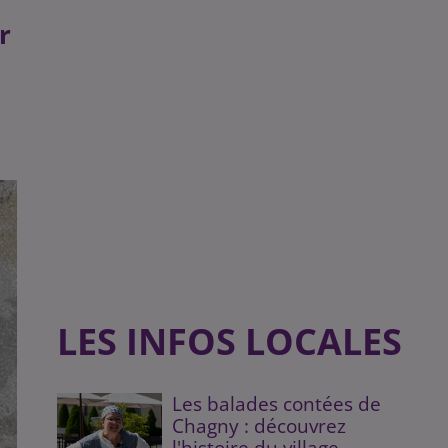
r
LES INFOS LOCALES
Les balades contées de
Chagny : découvrez
l'histoire du village...