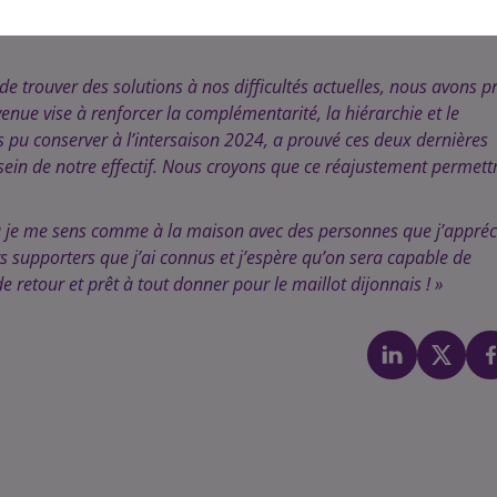
 de trouver des solutions à nos difficultés actuelles, nous avons pr
enue vise à renforcer la complémentarité, la hiérarchie et le
s pu conserver à l’intersaison 2024, a prouvé ces deux dernières
 sein de notre effectif. Nous croyons que ce réajustement permett
 où je me sens comme à la maison avec des personnes que j’appréc
s supporters que j’ai connus et j’espère qu’on sera capable de
e retour et prêt à tout donner pour le maillot dijonnais ! »