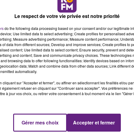
Le respect de votre vie privée est notre priorité
n passage à Pau-Lacq-Orthez, Gregor avait marqué les esprit
ers
do the following data processing based on your consent and/or our legitimate int
ercice 2023-2024 de très bon standing avec 14.2 points, 2.8
device; Use limited data to select advertising; Create profiles for personalised adver
vertising; Measure advertising performance; Measure content performance; Unders
on qui a été freinée par une blessure au ménisque, après
ns of data from different sources; Develop and improve services; Create profiles to 
 la Coupe de France, tout en ayant été l’un des leaders de
alised content; Use limited data to select content; Ensure security, prevent and detect
polyvalent, capable d’évoluer aux postes 3 et 2, Gregor
ertising and content; Save and communicate privacy choices. These technologies
and browsing data to offer following functionalities: Identify devices based on infor
anne, il s’est illustré dans divers championnats : en Slovéni
eolocation data; Match and combine data from other data sources; Link different de
 en Turquie, en Allemagne, et dans la relevée Ligue
nsmitted automatically.
ELITE avec Cholet avant de briller à l’Elan-Béarnais, où il a
cliquant sur "Accepter et fermer", ou affiner en sélectionnant les finalités et/ou pa
x playoffs du championnat. Sur la scène internationale,
 également refuser en cliquant sur "Continuer sans accepter". Vos préférences ne 
avec la Slovénie, terminant à une belle quatrième place, et 
tre à jour vos choix, ou retirer votre consentement à tout moment via le lien "Gérer 
de finale). Avec cinq campagnes en Basketball Champions
ouvé sa valeur au haut niveau européen.
DA Basket, Gregor a choisi de revenir pour une troisième
Gérer mes choix
Accepter et fermer
 Sports, qui portera de nouveau le numéro 15, reprendra d
eption de Saint-Quentin ce samedi 16 novembre au Palais d