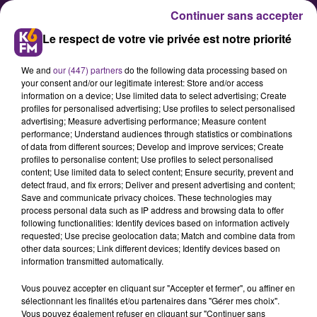
Continuer sans accepter
Le respect de votre vie privée est notre priorité
We and
our (447) partners
do the following data processing based on
your consent and/or our legitimate interest: Store and/or access
information on a device; Use limited data to select advertising; Create
profiles for personalised advertising; Use profiles to select personalised
advertising; Measure advertising performance; Measure content
Ils sont de retour en Côte d’Or
performance; Understand audiences through statistics or combinations
of data from different sources; Develop and improve services; Create
profiles to personalise content; Use profiles to select personalised
content; Use limited data to select content; Ensure security, prevent and
Les huit sapeurs-pompiers de Côte
detect fraud, and fix errors; Deliver and present advertising and content;
d’Or partis la semaine dernière
Save and communicate privacy choices. These technologies may
process personal data such as IP address and browsing data to offer
dans le Var sont rentrés ce
following functionalities: Identify devices based on information actively
mercredi.
requested; Use precise geolocation data; Match and combine data from
other data sources; Link different devices; Identify devices based on
information transmitted automatically.
Publié : 26 août 2021 à 12h47 par Fabrice Aubry
Vous pouvez accepter en cliquant sur "Accepter et fermer", ou affiner en
sélectionnant les finalités et/ou partenaires dans "Gérer mes choix".
Vous pouvez également refuser en cliquant sur "Continuer sans