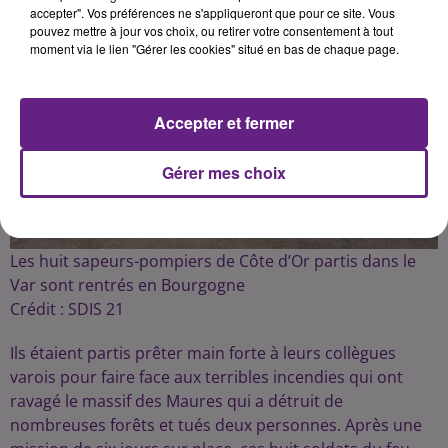
accepter". Vos préférences ne s'appliqueront que pour ce site. Vous
pouvez mettre à jour vos choix, ou retirer votre consentement à tout
moment via le lien "Gérer les cookies" situé en bas de chaque page.
Accepter et fermer
Gérer mes choix
Les huit sapeurs-pompiers de Côte d’Or partis dans le
Var sont rentrés en Bourgogne
Crédit :
SDIS 21
Ils étaient partis prêter main forte à leurs collègues
varois pour faire face aux terribles incendies qui ont
ravagé le massif des Maures qui a détruit de
nombreuses forêts et tués deux personnes. Après une