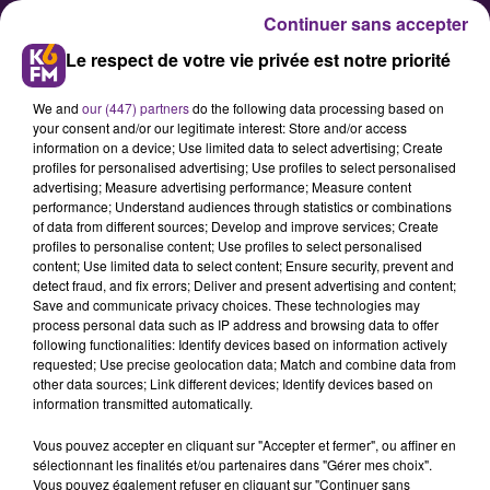
Continuer sans accepter
Le respect de votre vie privée est notre priorité
We and
our (447) partners
do the following data processing based on
your consent and/or our legitimate interest: Store and/or access
information on a device; Use limited data to select advertising; Create
profiles for personalised advertising; Use profiles to select personalised
advertising; Measure advertising performance; Measure content
performance; Understand audiences through statistics or combinations
of data from different sources; Develop and improve services; Create
K6FM Live : découvrez la
profiles to personalise content; Use profiles to select personalised
chanteuse dijonnaise Karolyn B
content; Use limited data to select content; Ensure security, prevent and
detect fraud, and fix errors; Deliver and present advertising and content;
Save and communicate privacy choices. These technologies may
process personal data such as IP address and browsing data to offer
following functionalities: Identify devices based on information actively
requested; Use precise geolocation data; Match and combine data from
other data sources; Link different devices; Identify devices based on
information transmitted automatically.
Vous pouvez accepter en cliquant sur "Accepter et fermer", ou affiner en
sélectionnant les finalités et/ou partenaires dans "Gérer mes choix".
Vous pouvez également refuser en cliquant sur "Continuer sans