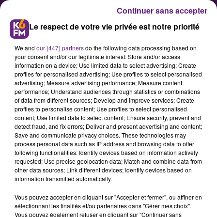
Continuer sans accepter
Le respect de votre vie privée est notre priorité
We and
our (447) partners
do the following data processing based on
your consent and/or our legitimate interest: Store and/or access
information on a device; Use limited data to select advertising; Create
profiles for personalised advertising; Use profiles to select personalised
advertising; Measure advertising performance; Measure content
performance; Understand audiences through statistics or combinations
of data from different sources; Develop and improve services; Create
K6FM Live : les frangines nous
profiles to personalise content; Use profiles to select personalised
parlent de leur nouvel album
content; Use limited data to select content; Ensure security, prevent and
detect fraud, and fix errors; Deliver and present advertising and content;
Save and communicate privacy choices. These technologies may
process personal data such as IP address and browsing data to offer
following functionalities: Identify devices based on information actively
requested; Use precise geolocation data; Match and combine data from
other data sources; Link different devices; Identify devices based on
information transmitted automatically.
Vous pouvez accepter en cliquant sur "Accepter et fermer", ou affiner en
sélectionnant les finalités et/ou partenaires dans "Gérer mes choix".
Vous pouvez également refuser en cliquant sur "Continuer sans