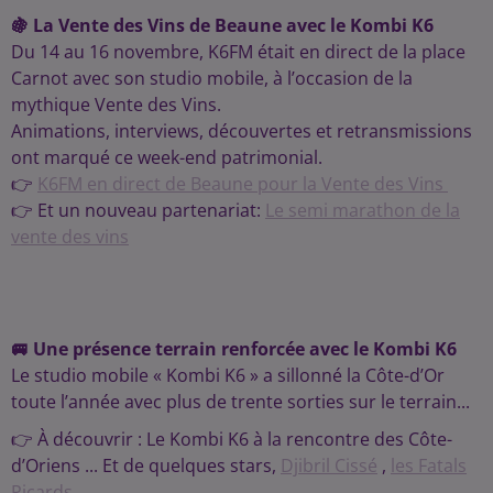
🍇 La Vente des Vins de Beaune avec le Kombi K6
Du 14 au 16 novembre, K6FM était en direct de la place
Carnot avec son studio mobile, à l’occasion de la
mythique Vente des Vins.
Animations, interviews, découvertes et retransmissions
ont marqué ce week-end patrimonial.
👉
K6FM en direct de Beaune pour la Vente des Vins
👉 Et un nouveau partenariat:
Le semi marathon de la
vente des vins
🚐 Une présence terrain renforcée avec le Kombi K6
Le studio mobile « Kombi K6 » a sillonné la Côte-d’Or
toute l’année avec plus de trente sorties sur le terrain...
👉 À découvrir : Le Kombi K6 à la rencontre des Côte-
d’Oriens ... Et de quelques stars,
Djibril Cissé
,
les Fatals
Picards...