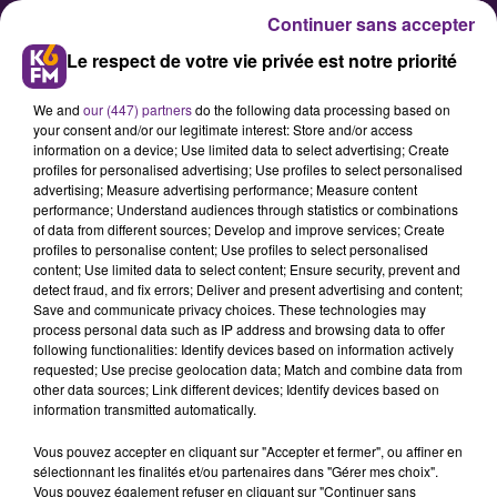
Continuer sans accepter
Le respect de votre vie privée est notre priorité
We and
our (447) partners
do the following data processing based on
your consent and/or our legitimate interest: Store and/or access
information on a device; Use limited data to select advertising; Create
profiles for personalised advertising; Use profiles to select personalised
advertising; Measure advertising performance; Measure content
🎉K6FM vous souhaite une
performance; Understand audiences through statistics or combinations
of data from different sources; Develop and improve services; Create
bonne année 2026 à toutes et à
profiles to personalise content; Use profiles to select personalised
tous 🎉
content; Use limited data to select content; Ensure security, prevent and
detect fraud, and fix errors; Deliver and present advertising and content;
Save and communicate privacy choices. These technologies may
process personal data such as IP address and browsing data to offer
Retour sur une année 2025
following functionalities: Identify devices based on information actively
exceptionnelle en Côte-d’Or, riche
requested; Use precise geolocation data; Match and combine data from
other data sources; Link different devices; Identify devices based on
en rencontres, musique et
information transmitted automatically.
proximité.
Vous pouvez accepter en cliquant sur "Accepter et fermer", ou affiner en
sélectionnant les finalités et/ou partenaires dans "Gérer mes choix".
Vous pouvez également refuser en cliquant sur "Continuer sans