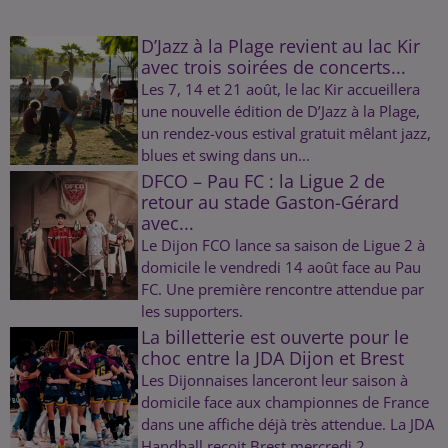
D’Jazz à la Plage revient au lac Kir
avec trois soirées de concerts...
Les 7, 14 et 21 août, le lac Kir accueillera
une nouvelle édition de D’Jazz à la Plage,
un rendez-vous estival gratuit mêlant jazz,
blues et swing dans un...
DFCO – Pau FC : la Ligue 2 de
retour au stade Gaston-Gérard
avec...
Le Dijon FCO lance sa saison de Ligue 2 à
domicile le vendredi 14 août face au Pau
FC. Une première rencontre attendue par
les supporters.
La billetterie est ouverte pour le
choc entre la JDA Dijon et Brest
Les Dijonnaises lanceront leur saison à
domicile face aux championnes de France
dans une affiche déjà très attendue. La JDA
Handball reçoit Brest mercredi 2...