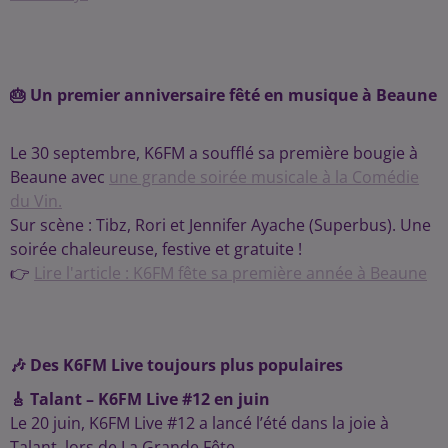
🎂 Un premier anniversaire fêté en musique à
Beaune
Le 30 septembre, K6FM a soufflé sa première bougie à
Beaune avec
une grande soirée musicale à la Comédie
du Vin.
Sur scène : Tibz, Rori et Jennifer Ayache (Superbus). Une
soirée chaleureuse, festive et gratuite !
👉
Lire l'article : K6FM fête sa première année à Beaune
🎶 Des K6FM Live toujours plus populaires
🎸 Talant – K6FM Live #12 en juin
Le 20 juin, K6FM Live #12 a lancé l’été dans la joie à
Talant, lors de La Grande Fête.