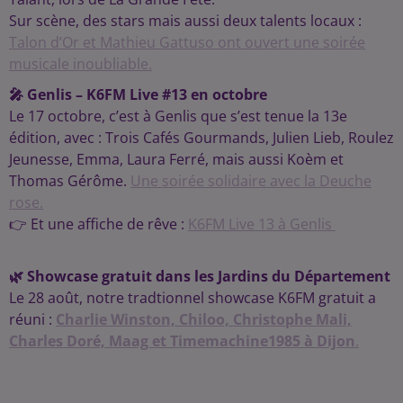
Sur scène, des stars mais aussi deux talents locaux :
Talon d’Or et Mathieu Gattuso ont ouvert une soirée
musicale inoubliable.
🎤 Genlis – K6FM Live #13 en octobre
Le 17 octobre, c’est à Genlis que s’est tenue la 13e
édition, avec : Trois Cafés Gourmands, Julien Lieb, Roulez
Jeunesse, Emma, Laura Ferré, mais aussi Koèm et
Thomas Gérôme.
Une soirée solidaire avec la Deuche
rose.
👉 Et une affiche de rêve :
K6FM Live 13 à Genlis
🌿 Showcase gratuit dans les Jardins du Département
Le 28 août, notre tradtionnel showcase K6FM gratuit a
réuni :
Charlie Winston, Chiloo, Christophe Mali,
Charles Doré, Maag et Timemachine1985 à Dijon
.