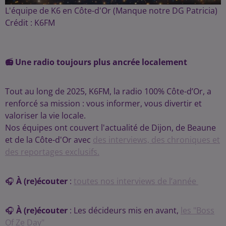
L'équipe de K6 en Côte-d'Or (Manque notre DG Patricia)
Crédit :
K6FM
📻 Une radio toujours plus ancrée localement
Tout au long de 2025, K6FM, la radio 100% Côte-d’Or, a
renforcé sa mission : vous informer, vous divertir et
valoriser la vie locale.
Nos équipes ont couvert l'actualité de Dijon, de Beaune
et de la Côte-d'Or avec
des interviews, des chroniques et
des reportages exclusifs.
🎧
À (re)écouter
:
toutes nos interviews de l’année
🎧
À (re)écouter
: Les décideurs mis en avant,
les "Boss
Of Ze Day"