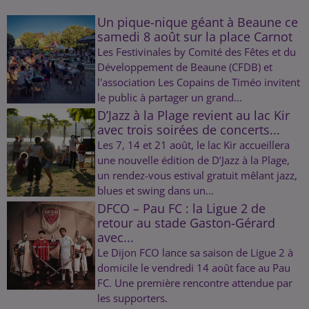
Un pique-nique géant à Beaune ce
samedi 8 août sur la place Carnot
Les Festivinales by Comité des Fêtes et du
Développement de Beaune (CFDB) et
l'association Les Copains de Timéo invitent
le public à partager un grand...
D’Jazz à la Plage revient au lac Kir
avec trois soirées de concerts...
Les 7, 14 et 21 août, le lac Kir accueillera
une nouvelle édition de D’Jazz à la Plage,
un rendez-vous estival gratuit mêlant jazz,
blues et swing dans un...
DFCO – Pau FC : la Ligue 2 de
retour au stade Gaston-Gérard
avec...
Le Dijon FCO lance sa saison de Ligue 2 à
domicile le vendredi 14 août face au Pau
FC. Une première rencontre attendue par
les supporters.