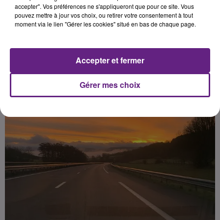
et gérée par le département, sur
accepter". Vos préférences ne s'appliqueront que pour ce site. Vous
pouvez mettre à jour vos choix, ou retirer votre consentement à tout
son territoire de compétence,
moment via le lien "Gérer les cookies" situé en bas de chaque page.
comme précisé dans le courrier
adressé hier par Clément Beaune.
Accepter et fermer
Publié : 6 janvier 2023 à 18h00 par la rédaction
Gérer mes choix