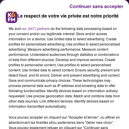
Continuer sans accepter
Le respect de votre vie privée est notre priorité
We and
our (447) partners
do the following data processing based on
your consent and/or our legitimate interest: Store and/or access
information on a device; Use limited data to select advertising; Create
profiles for personalised advertising; Use profiles to select personalised
advertising; Measure advertising performance; Measure content
L’A38 bientôt gérée par le
performance; Understand audiences through statistics or combinations
of data from different sources; Develop and improve services; Create
département
profiles to personalise content; Use profiles to select personalised
content; Use limited data to select content; Ensure security, prevent and
detect fraud, and fix errors; Deliver and present advertising and content;
François Sauvadet se réjouit de
Save and communicate privacy choices. These technologies may
process personal data such as IP address and browsing data to offer
l’annonce faite par Clément
following functionalities: Identify devices based on information actively
Beaune, le ministre chargé des
requested; Use precise geolocation data; Match and combine data from
other data sources; Link different devices; Identify devices based on
transports, concernant le transfert
information transmitted automatically.
de l’autoroute A38 au conseil
Vous pouvez accepter en cliquant sur "Accepter et fermer", ou affiner en
départemental de la Côte-d’Or.
sélectionnant les finalités et/ou partenaires dans "Gérer mes choix".
Cette route sera à terme exploitée
Vous pouvez également refuser en cliquant sur "Continuer sans