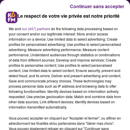
Continuer sans accepter
Le respect de votre vie privée est notre priorité
We and
our (447) partners
do the following data processing based on
your consent and/or our legitimate interest: Store and/or access
information on a device; Use limited data to select advertising; Create
profiles for personalised advertising; Use profiles to select personalised
advertising; Measure advertising performance; Measure content
L’offre de transport s’étend au-
performance; Understand audiences through statistics or combinations
of data from different sources; Develop and improve services; Create
delà de la métropole dijonnaise
profiles to personalise content; Use profiles to select personalised
content; Use limited data to select content; Ensure security, prevent and
detect fraud, and fix errors; Deliver and present advertising and content;
Ce lundi 20 janvier, les
Save and communicate privacy choices. These technologies may
process personal data such as IP address and browsing data to offer
communautés de communes de la
following functionalities: Identify devices based on information actively
Plaine Dijonnaise et de Norge et
requested; Use precise geolocation data; Match and combine data from
other data sources; Link different devices; Identify devices based on
Tille ont signé un accord avec Keolis
information transmitted automatically.
pour développer le transport à la
Vous pouvez accepter en cliquant sur "Accepter et fermer", ou affiner en
demande sur leurs territoires. Cette
sélectionnant les finalités et/ou partenaires dans "Gérer mes choix".
nouvelle offre facilitera
Vous pouvez également refuser en cliquant sur "Continuer sans