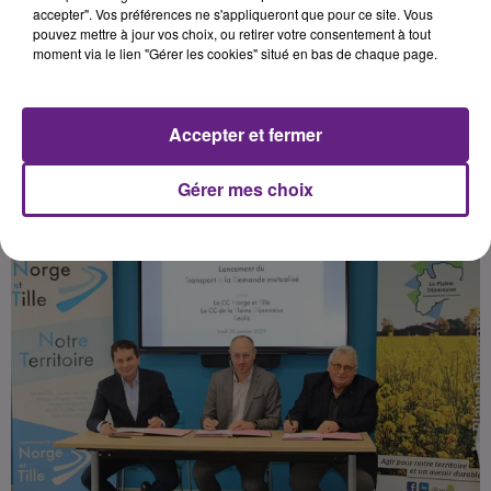
notamment le déplacement entre
accepter". Vos préférences ne s'appliqueront que pour ce site. Vous
pouvez mettre à jour vos choix, ou retirer votre consentement à tout
la métropole dijonnaise et les
moment via le lien "Gérer les cookies" situé en bas de chaque page.
communes concernées.
Accepter et fermer
Publié : 21 janvier 2025 à 17h00 par Lukas Dutaud
Gérer mes choix