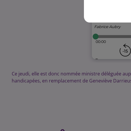
Ce jeudi, elle est donc nommée ministre déléguée aupr
handicapées, en remplacement de Geneviève Darrieu