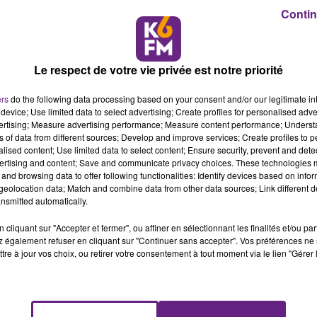
t d’année en présidant la commission mixte paritaire.
Contin
 montrée mobilisée sur diverses questions sociales. Nous
es problématiques des EHPADs après les révélations publiées
Le respect de votre vie privée est notre priorité
astanet :
ers
do the following data processing based on your consent and/or our legitimate int
device; Use limited data to select advertising; Create profiles for personalised adver
vertising; Measure advertising performance; Measure content performance; Unders
ns of data from different sources; Develop and improve services; Create profiles to 
alised content; Use limited data to select content; Ensure security, prevent and detect
ertising and content; Save and communicate privacy choices. These technologies
and browsing data to offer following functionalities: Identify devices based on infor
eolocation data; Match and combine data from other data sources; Link different de
nsmitted automatically.
cliquant sur "Accepter et fermer", ou affiner en sélectionnant les finalités et/ou pa
 également refuser en cliquant sur "Continuer sans accepter". Vos préférences ne 
tre à jour vos choix, ou retirer votre consentement à tout moment via le lien "Gérer 