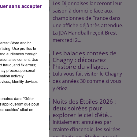
Les Dijonnaises lanceront leur
uer sans accepter
saison à domicile face aux
championnes de France dans
une affiche déjà très attendue.
La JDA Handball reçoit Brest
mercredi 2...
erest: Store and/or
tising; Use profiles to
Les balades contées de
tand audiences through
Chagny : découvrez
personalise content; Use
 fraud, and fix errors;
l'histoire du village...
 may process personal
Lulu vous fait visiter le Chagny
mation actively
des années 30 comme si vous
vices; Identify devices
y étiez.
rtenaires dans "Gérer
Nuits des Étoiles 2026 :
s'appliqueront que pour
deux soirées pour
les cookies" situé en
explorer le ciel d’été...
Initialement annulées par
crainte d’incendie, les soirées
des Nuits des Étoiles auront