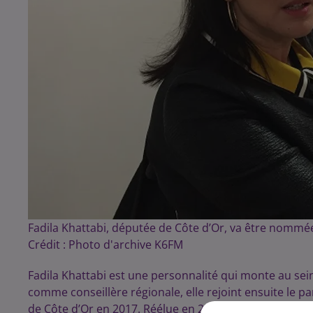
Fadila Khattabi, députée de Côte d’Or, va être nomm
Crédit :
Photo d'archive K6FM
Fadila Khattabi est une personnalité qui monte au s
comme conseillère régionale, elle rejoint ensuite le pa
de Côte d’Or en 2017. Réélue en 2022, celle qui est pré