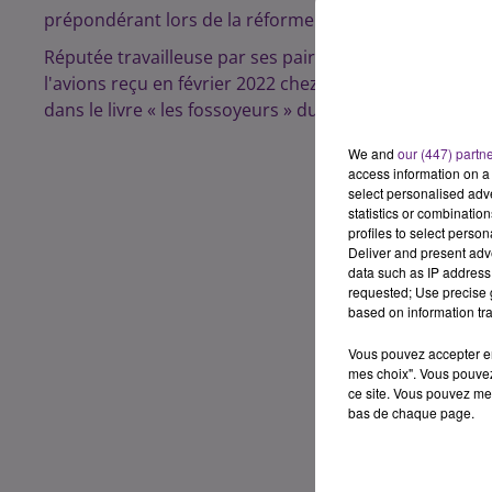
prépondérant lors de la réforme des retraites en débu
Réputée travailleuse par ses pairs, elle s’est souvent
l'avions reçu en février 2022 chez K6 pour évoquer l
dans le livre « les fossoyeurs » du journaliste Victor C
We and
our (447) partn
access information on a 
select personalised ad
statistics or combinatio
profiles to select person
Deliver and present adv
data such as IP address 
requested; Use precise g
based on information tra
Vous pouvez accepter en 
mes choix". Vous pouvez
ce site. Vous pouvez met
bas de chaque page.