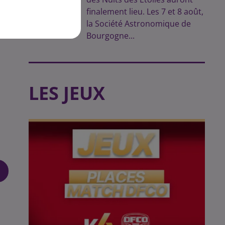
finalement lieu. Les 7 et 8 août,
la Société Astronomique de
Bourgogne...
LES JEUX