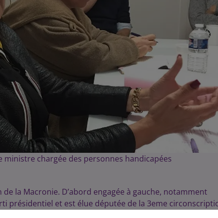
ée ministre chargée des personnes handicapées
ein de la Macronie. D’abord engagée à gauche, notamment
rti présidentiel et est élue députée de la 3eme circonscripti
sidente de la commission des affaires sociales, joue un rôle