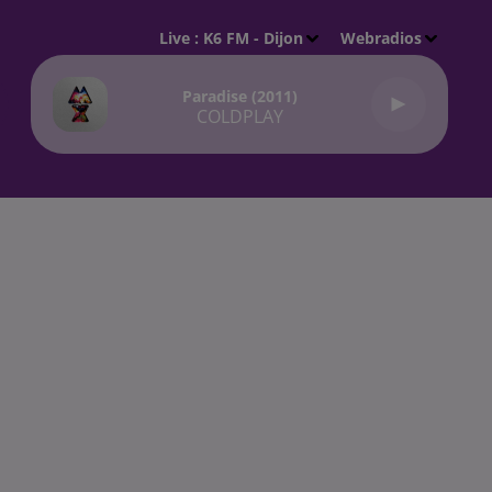
Live :
K6 FM - Dijon
Webradios
Paradise (2011)
COLDPLAY