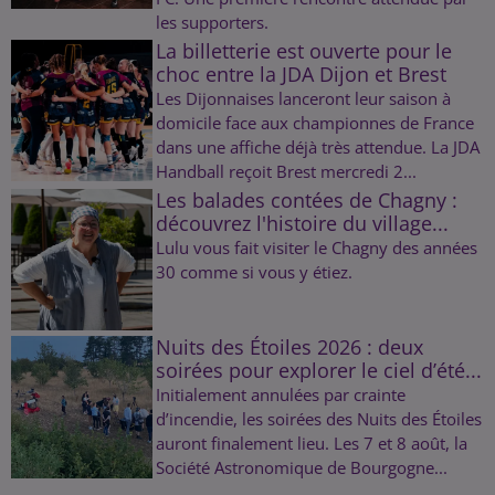
les supporters.
La billetterie est ouverte pour le
choc entre la JDA Dijon et Brest
Les Dijonnaises lanceront leur saison à
domicile face aux championnes de France
dans une affiche déjà très attendue. La JDA
Handball reçoit Brest mercredi 2...
Les balades contées de Chagny :
découvrez l'histoire du village...
Lulu vous fait visiter le Chagny des années
30 comme si vous y étiez.
Nuits des Étoiles 2026 : deux
soirées pour explorer le ciel d’été...
Initialement annulées par crainte
d’incendie, les soirées des Nuits des Étoiles
auront finalement lieu. Les 7 et 8 août, la
Société Astronomique de Bourgogne...