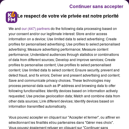
Continuer sans accepter
Le respect de votre vie privée est notre priorité
We and
our (447) partners
do the following data processing based on
your consent and/or our legitimate interest: Store and/or access
information on a device; Use limited data to select advertising; Create
profiles for personalised advertising; Use profiles to select personalised
advertising; Measure advertising performance; Measure content
La Douane à la recherche de
performance; Understand audiences through statistics or combinations
of data from different sources; Develop and improve services; Create
renfort en Bourgogne-Franche-
profiles to personalise content; Use profiles to select personalised
Comté
content; Use limited data to select content; Ensure security, prevent and
detect fraud, and fix errors; Deliver and present advertising and content;
Save and communicate privacy choices. These technologies may
process personal data such as IP address and browsing data to offer
La Douane de Bourgogne-Franche-
following functionalities: Identify devices based on information actively
Comté ouvre ses portes aux
requested; Use precise geolocation data; Match and combine data from
other data sources; Link different devices; Identify devices based on
candidatures pour intégrer les
information transmitted automatically.
brigades de surveillance. Pour
Vous pouvez accepter en cliquant sur "Accepter et fermer", ou affiner en
rejoindre les 16 000 agents présents
sélectionnant les finalités et/ou partenaires dans "Gérer mes choix".
partout en France, chaque
Vous pouvez également refuser en cliquant sur "Continuer sans