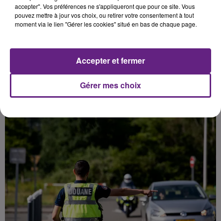
personne titulaire du baccalauréat
accepter". Vos préférences ne s'appliqueront que pour ce site. Vous
pouvez mettre à jour vos choix, ou retirer votre consentement à tout
peut s'inscrire jusqu'au 22
moment via le lien "Gérer les cookies" situé en bas de chaque page.
septembre prochain,
Accepter et fermer
Publié : 18 septembre 2025 à 14h00 par Quentin
Toneatti
Gérer mes choix