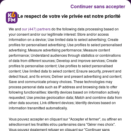
Continuer sans accepter
Le respect de votre vie privée est notre priorité
We and
our (447) partners
do the following data processing based on
your consent and/or our legitimate interest: Store and/or access
information on a device; Use limited data to select advertising; Create
profiles for personalised advertising; Use profiles to select personalised
advertising; Measure advertising performance; Measure content
performance; Understand audiences through statistics or combinations
of data from different sources; Develop and improve services; Create
La fiabilité des véhicules Honda
profiles to personalise content; Use profiles to select personalised
content; Use limited data to select content; Ensure security, prevent and
detect fraud, and fix errors; Deliver and present advertising and content;
Save and communicate privacy choices. These technologies may
process personal data such as IP address and browsing data to offer
following functionalities: Identify devices based on information actively
requested; Use precise geolocation data; Match and combine data from
other data sources; Link different devices; Identify devices based on
information transmitted automatically.
Vous pouvez accepter en cliquant sur "Accepter et fermer", ou affiner en
sélectionnant les finalités et/ou partenaires dans "Gérer mes choix".
Vous pouvez également refuser en cliquant sur "Continuer sans