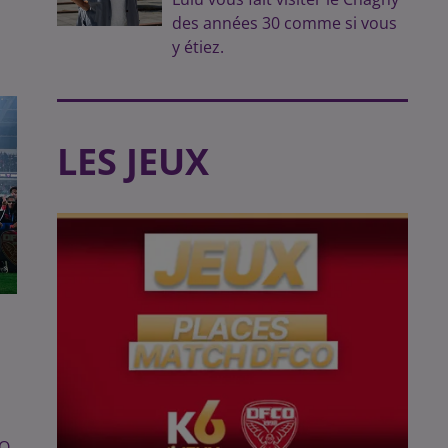
des années 30 comme si vous
y étiez.
LES JEUX
E
CO