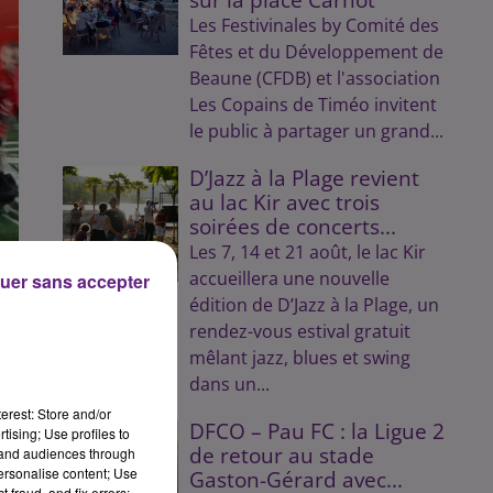
Les Festivinales by Comité des
Fêtes et du Développement de
Beaune (CFDB) et l'association
Les Copains de Timéo invitent
le public à partager un grand...
D’Jazz à la Plage revient
au lac Kir avec trois
soirées de concerts...
Les 7, 14 et 21 août, le lac Kir
accueillera une nouvelle
uer sans accepter
édition de D’Jazz à la Plage, un
rendez-vous estival gratuit
mêlant jazz, blues et swing
dans un...
erest: Store and/or
DFCO – Pau FC : la Ligue 2
tising; Use profiles to
de retour au stade
tand audiences through
personalise content; Use
Gaston-Gérard avec...
 fraud, and fix errors;