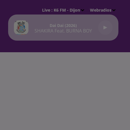
Live :
K6 FM - Dijon
Webradios
Dai Dai (2026)
SHAKIRA Feat. BURNA BOY