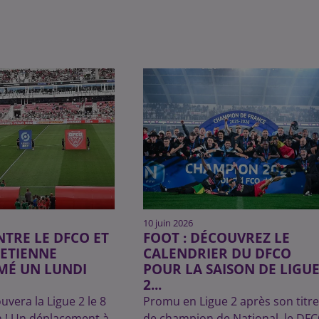
10 juin 2026
NTRE LE DFCO ET
FOOT : DÉCOUVREZ LE
-ETIENNE
CALENDRIER DU DFCO
É UN LUNDI
POUR LA SAISON DE LIGU
2...
uvera la Ligue 2 le 8
Promu en Ligue 2 après son titre
n ! Un déplacement à
de champion de National, le DF