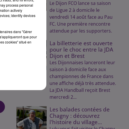
Le Dijon FCO lance sa saison
 may process personal
de Ligue 2 à domicile le
mation actively
vices; Identify devices
vendredi 14 août face au Pau
FC. Une première rencontre
attendue par les supporters.
rtenaires dans "Gérer
s'appliqueront que pour
les cookies" situé en
La billetterie est ouverte
pour le choc entre la JDA
Dijon et Brest
Les Dijonnaises lanceront leur
saison à domicile face aux
championnes de France dans
une affiche déjà très attendue.
La JDA Handball reçoit Brest
mercredi 2...
Les balades contées de
Chagny : découvrez
l'histoire du village...
Lulu vous fait visiter le Chagny