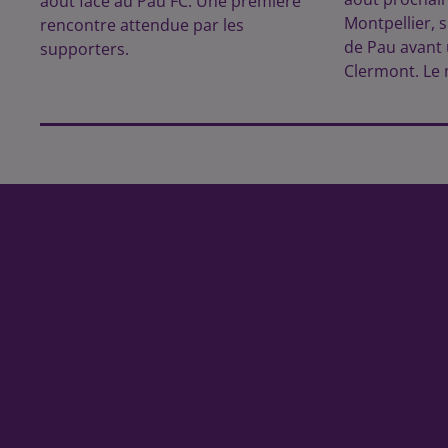
août face au Pau FC. Une première
Montpellier, s
rencontre attendue par les
de Pau avant
supporters.
Clermont. Le 