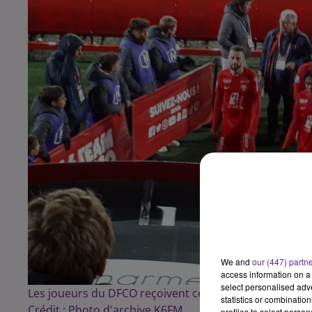
We and
our (447) partn
access information on a 
select personalised ad
Les joueurs du DFCO reçoivent ce vendredi le Red Sta
statistics or combinatio
Crédit :
Photo d'archive K6FM
profiles to select person