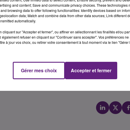
ertising and content; Save and communicate privacy choices. These technologies
and browsing data to offer following functionalities: Identify devices based on infor
 17 joueurs pour affronter le Red Star, leader du
eolocation data; Match and combine data from other data sources; Link different de
4eme journée de National / coup d’envoi à 19h30). Touché
nsmitted automatically.
eph Mendes (genou) et Kader N’Chobi (adducteurs) à
cliquant sur "Accepter et fermer", ou affiner en sélectionnant les finalités et/ou pa
 suspension. Revenu seulement jeudi de sélection, Saturnin
 également refuser en cliquant sur "Continuer sans accepter". Vos préférences ne 
etour dans le groupe.
tre à jour vos choix, ou retirer votre consentement à tout moment via le lien "Gérer 
, Moco, Temanfo
Gérer mes choix
Accepter et fermer