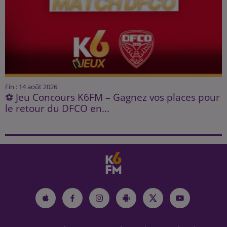
Fin : 14 août 2026
⚽ Jeu Concours K6FM – Gagnez vos places pour
le retour du DFCO en...