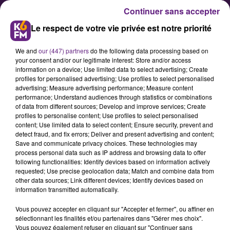
Continuer sans accepter
Le respect de votre vie privée est notre priorité
We and
our (447) partners
do the following data processing based on
your consent and/or our legitimate interest: Store and/or access
information on a device; Use limited data to select advertising; Create
profiles for personalised advertising; Use profiles to select personalised
advertising; Measure advertising performance; Measure content
La nuit du cirque reviendra à
performance; Understand audiences through statistics or combinations
of data from different sources; Develop and improve services; Create
Dijon les 17, 18 et 19 novembre
profiles to personalise content; Use profiles to select personalised
content; Use limited data to select content; Ensure security, prevent and
detect fraud, and fix errors; Deliver and present advertising and content;
La 5eme édition de la nuit du cirque
Save and communicate privacy choices. These technologies may
process personal data such as IP address and browsing data to offer
se déroulera partout en France et à
following functionalities: Identify devices based on information actively
l'international du 17 au 19
requested; Use precise geolocation data; Match and combine data from
other data sources; Link different devices; Identify devices based on
novembre. A Dijon, Cirq'ônflex et le
information transmitted automatically.
théâtre Mansart participent de
Vous pouvez accepter en cliquant sur "Accepter et fermer", ou affiner en
nouveau à cet événement.
sélectionnant les finalités et/ou partenaires dans "Gérer mes choix".
Vous pouvez également refuser en cliquant sur "Continuer sans