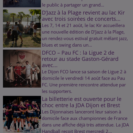
le public à partager un grand...
D’Jazz à la Plage revient au lac Kir
avec trois soirées de concerts...
Les 7, 14 et 21 août, le lac Kir accueillera
une nouvelle édition de D’Jazz à la Plage,
un rendez-vous estival gratuit mêlant jazz,
blues et swing dans un...
DFCO – Pau FC : la Ligue 2 de
retour au stade Gaston-Gérard
avec...
Le Dijon FCO lance sa saison de Ligue 2 à
domicile le vendredi 14 août face au Pau
FC. Une première rencontre attendue par
les supporters.
La billetterie est ouverte pour le
choc entre la JDA Dijon et Brest
Les Dijonnaises lanceront leur saison à
domicile face aux championnes de France
dans une affiche déjà très attendue. La JDA
Handball reçoit Brest mercredi 2...