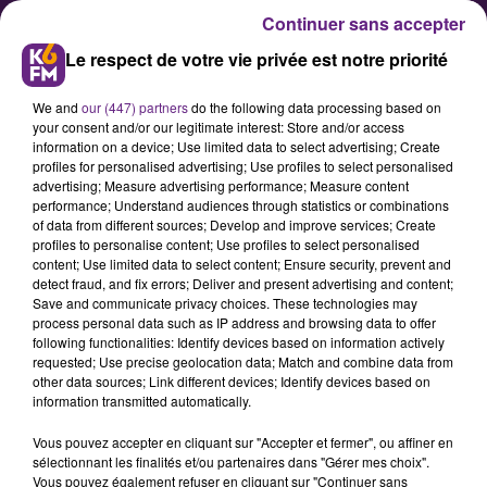
Continuer sans accepter
Le respect de votre vie privée est notre priorité
We and
our (447) partners
do the following data processing based on
your consent and/or our legitimate interest: Store and/or access
information on a device; Use limited data to select advertising; Create
profiles for personalised advertising; Use profiles to select personalised
advertising; Measure advertising performance; Measure content
La ville de Dijon a lancé sa
performance; Understand audiences through statistics or combinations
of data from different sources; Develop and improve services; Create
plateforme « Dessinons Dijon »
profiles to personalise content; Use profiles to select personalised
content; Use limited data to select content; Ensure security, prevent and
detect fraud, and fix errors; Deliver and present advertising and content;
La mairie de Dijon a développé et
Save and communicate privacy choices. These technologies may
process personal data such as IP address and browsing data to offer
mis en ligne cette semaine sa
following functionalities: Identify devices based on information actively
nouvelle plateforme numérique
requested; Use precise geolocation data; Match and combine data from
other data sources; Link different devices; Identify devices based on
dédiée à la participation citoyenne
information transmitted automatically.
intitulée « dessinons.dijon.fr ».
Vous pouvez accepter en cliquant sur "Accepter et fermer", ou affiner en
Cette plateforme vise à permettre
sélectionnant les finalités et/ou partenaires dans "Gérer mes choix".
aux Dijonnais de s’informer et de
Vous pouvez également refuser en cliquant sur "Continuer sans