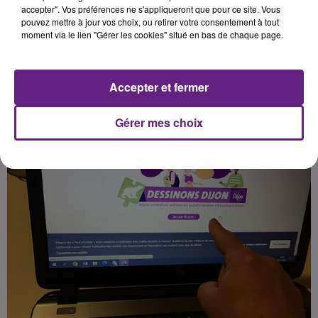
contribuer aux projets faisant
accepter". Vos préférences ne s'appliqueront que pour ce site. Vous
pouvez mettre à jour vos choix, ou retirer votre consentement à tout
l’objet d’un dialogue citoyen.
moment via le lien "Gérer les cookies" situé en bas de chaque page.
Publié : 9 décembre 2022 à 6h30 par la rédaction
Accepter et fermer
Gérer mes choix